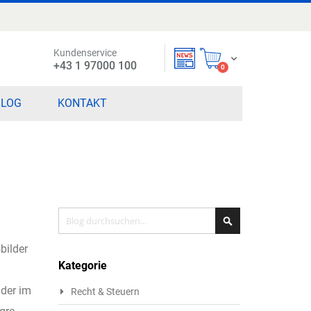
Kundenservice
Mein Warenkorb
+43 1 97000 100
items
0
BLOG
KONTAKT
Search
Search
bilder
Kategorie
lder im
Recht & Steuern