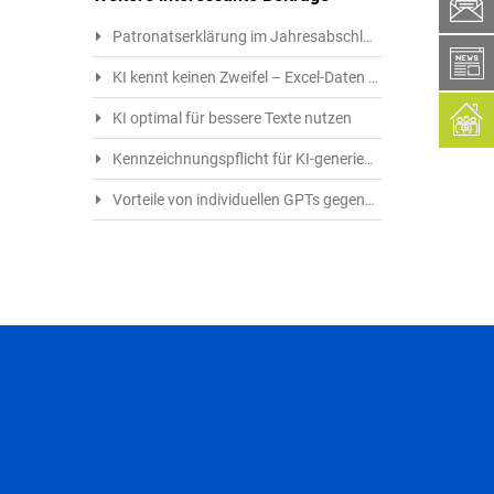
ph
Patronatserklärung im Jahresabschluss richtig beurteilen
box
KI kennt keinen Zweifel – Excel-Daten klug mit KI verarbeiten
KI optimal für bessere Texte nutzen
Kennzeichnungspflicht für KI-generierte Inhalte: Das müssen Kreative ab 1.8.2026 beachten
Vorteile von individuellen GPTs gegenüber frei verfügbaren GPTs