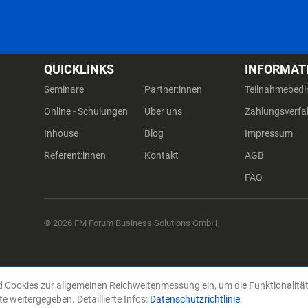
QUICKLINKS
INFORMAT
Seminare
Partner:innen
Teilnahmebed
Online - Schulungen
Über uns
Zahlungsverfa
Inhouse
Blog
Impressum
Referent:innen
Kontakt
AGB
FAQ
© 2026 FM Forum Business Solutions GmbH
d Cookies zur allgemeinen Reichweitenmessung ein, um die Funktionalitä
e weitergegeben. Detaillierte Infos:
Datenschutzrichtlinie
.