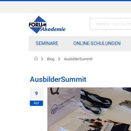
Zum
Inhalt
springen
Search
SEMINARE
ONLINE-SCHULUNGEN
Blog
AusbilderSummit
Startseite
AusbilderSummit
9
Apr