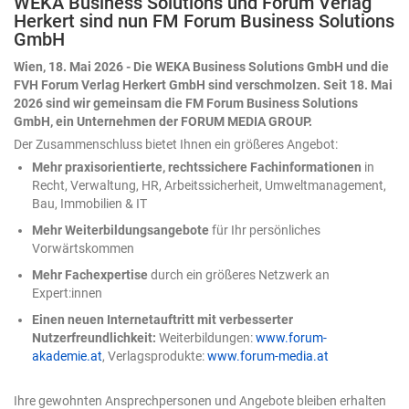
WEKA Business Solutions und Forum Verlag
Modell nicht hat, muss der Mensch beisteuern – und
Herkert sind nun FM Forum Business Solutions
zwar an zwei Stellen: einmal zu Beginn, durch präzise
GmbH
Eingaben, und anschließend beim Ergebnis, durch
konsequente Kontrolle. Zwei Tore, durch die jedes KI-
Wien, 18. Mai 2026 - Die WEKA Business Solutions GmbH und die
Ergebnis muss, bevor man ihm trauen darf. Nehmen wir
FVH Forum Verlag Herkert GmbH sind verschmolzen. Seit 18. Mai
ein Beispiel: eine Umsatztabelle mit Regionen, Produkten
2026 sind wir gemeinsam die FM Forum Business Solutions
und Quartalswerten. Die Aufgabe an die KI lautet
GmbH, ein Unternehmen der FORUM MEDIA GROUP.
schlicht: „Analysiere die Daten." Das Ergebnis ist
Der Zusammenschluss bietet Ihnen ein größeres Angebot:
plausibel, ordentlich formatiert – und völlig belanglos.
Mehr praxisorientierte, rechtssichere Fachinformationen
in
Ein paar Durchschnittswerte, eine generische
Recht, Verwaltung, HR, Arbeitssicherheit, Umweltmanagement,
Beobachtung. Nichts, womit sich eine Entscheidung
Bau, Immobilien & IT
treffen ließe. Woran das liegt? An unseren bereits
formulierten zwei Toren. Was ändert sich gerade beim
Mehr Weiterbildungsangebote
für Ihr persönliches
Einsatz von Copilot in Excel? Bis vor Kurzem war KI in
Vorwärtskommen
Excel ein Ratgeber: Sie schlug eine Formel vor, man
Mehr Fachexpertise
durch ein größeres Netzwerk an
übernahm sie selbst. 2026 hat sich das nun gedreht. Die
Expert:innen
KI handelt nun direkt in der Arbeitsmappe – sie plant
mehrere Schritte, führt sie aus, prüft das eigene
Einen neuen Internetauftritt mit verbesserter
Zwischenergebnis und arbeitet nach. Wie tiefgreifend
Nutzerfreundlichkeit:
Weiterbildungen:
www.forum-
dieser Wandel ist, verrät eine Kleinigkeit am Rande:
akademie.at
, Verlagsprodukte:
www.forum-media.at
Microsoft hat die zunächst „Agent-Modus" getaufte
Funktion inzwischen schlicht in „Bearbeiten mit Copilot"
Ihre gewohnten Ansprechpersonen und Angebote bleiben erhalten