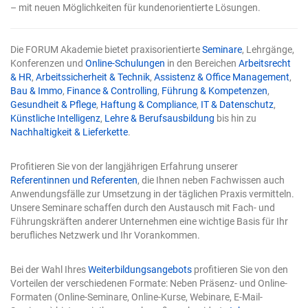
umbenannt. Das Mächtige wird zum Alltag – und genau
– mit neuen Möglichkeiten für kundenorientierte Lösungen.
deshalb steigt der Einsatz. Solange die KI nur
Vorschläge machte, lag die Kontrolle automatisch beim
Menschen. Sobald sie selbst in die Tabelle schreibt,
Die FORUM Akademie bietet praxisorientierte
Seminare
, Lehrgänge,
verschwindet diese natürliche Sicherung. Die zwei Tore
Konferenzen und
Online-Schulungen
in den Bereichen
Arbeitsrecht
werden damit nicht optional, sondern zur
& HR
,
Arbeitssicherheit & Technik
,
Assistenz & Office Management
,
Voraussetzung für verlässliche Arbeit. Tor 1: Präzise
Bau & Immo
,
Finance & Controlling
,
Führung & Kompetenzen
,
Eingaben Die Qualität eines KI-Ergebnisses entscheidet
Gesundheit & Pflege
,
Haftung & Compliance
,
IT & Datenschutz
,
sich schon bei der Eingabe. Eine vage Frage erzeugt eine
Künstliche Intelligenz
,
Lehre & Berufsausbildung
bis hin zu
vage Antwort. Das ist keine Schwäche der Technik,
Nachhaltigkeit & Lieferkette
.
sondern eine Eigenschaft: Das Modell füllt Lücken mit
Annahmen, und je mehr Lücken Sie lassen, desto mehr
rät es. Vier Bausteine einer guten Anweisung für
Profitieren Sie von der langjährigen Erfahrung unserer
Copilot in Excel Eine wirksame Eingabe enthält in der
Referentinnen und Referenten
, die Ihnen neben Fachwissen auch
Regel vier Elemente: Ein klares Ziel: Was genau soll
Anwendungsfälle zur Umsetzung in der täglichen Praxis vermitteln.
herauskommen? Nicht „analysieren", sondern „die drei
Unsere Seminare schaffen durch den Austausch mit Fach- und
Regionen mit dem stärksten Umsatzrückgang finden".
Führungskräften anderer Unternehmen eine wichtige Basis für Ihr
Kontext: Worum geht es, und für wen ist das Ergebnis
berufliches Netzwerk und Ihr Vorankommen.
gedacht? Ein Bericht für die Geschäftsführung sieht
anders aus als eine schnelle interne Prüfung. Explizite
Bei der Wahl Ihres
Weiterbildungsangebots
profitieren Sie von den
Erwartung: Format, Umfang, Struktur – etwa „als
Vorteilen der verschiedenen Formate: Neben Präsenz- und Online-
sortierte Tabelle" oder „als kurzer Fließtext mit drei
Formaten (Online-Seminare, Online-Kurse, Webinare, E-Mail-
Kernpunkten". Eine benannte Quelle: Welcher