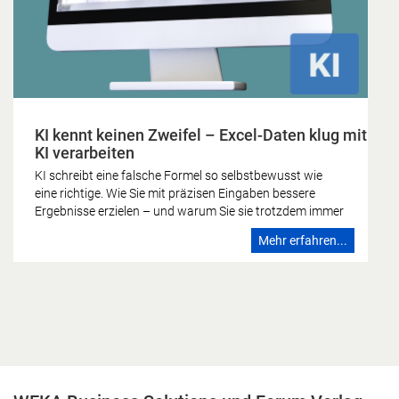
KI kennt keinen Zweifel – Excel-Daten klug mit
KI verarbeiten
KI schreibt eine falsche Formel so selbstbewusst wie
eine richtige. Wie Sie mit präzisen Eingaben bessere
Ergebnisse erzielen – und warum Sie sie trotzdem immer
gegenprüfen sollten. Die KI kennt keinen Zweifel Wer
Mehr erfahren...
schon einmal eine Formel falsch gebaut hat, kennt das
Gefühl: Irgendetwas stimmt nicht, das Ergebnis sieht
nicht stimmig aus, man schaut noch einmal hin. Dieses
Zögern ist zutiefst menschlich – und es fehlt der
künstlichen Intelligenz vollständig. Ein Sprachmodell
formuliert eine falsche Formel mit derselben
Überzeugung wie eine richtige. Es kennt keinen Zweifel.
Genau darin liegt die eigentliche Herausforderung, wenn
Sie Excel-Daten mit KI verarbeiten. Den Zweifel, den das