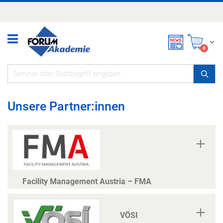
Zum
Inhalt
springen
Mei
items
0
Unsere Partner:innen
Facility Management Austria – FMA
VÖSI