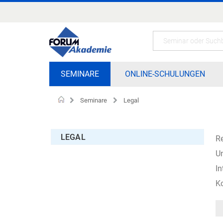
Zum
Inhalt
springen
Search
SEMINARE
ONLINE-SCHULUNGEN
Seminare
Legal
Startseite
LEGAL
Re
Un
In
Ko