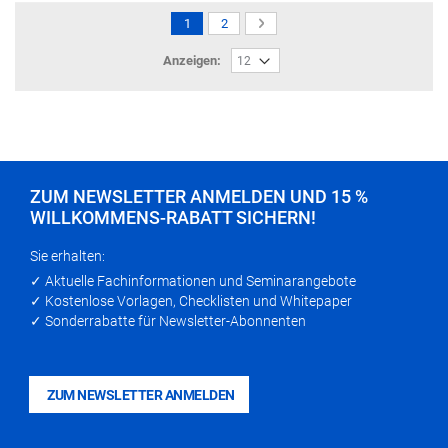
Seite
Sie
Seite
Seite
NÄCHSTER
1
2
lesen
SCHRITT
Anzeigen:
gerade
die
Seite
ZUM NEWSLETTER ANMELDEN UND 15 %
WILLKOMMENS-RABATT SICHERN!
Sie erhalten:
✓ Aktuelle Fachinformationen und Seminarangebote
✓ Kostenlose Vorlagen, Checklisten und Whitepaper
✓ Sonderrabatte für Newsletter-Abonnenten
ZUM NEWSLETTER ANMELDEN