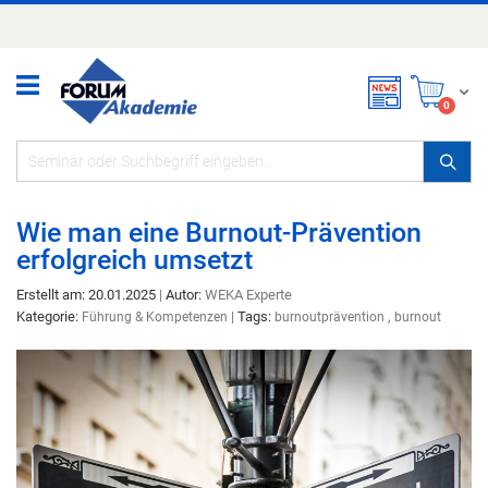
Zum
Inhalt
springen
Mei
items
0
Wie man eine Burnout-Prävention
erfolgreich umsetzt
Erstellt am: 20.01.2025
|
Autor:
WEKA Experte
Kategorie:
|
Tags:
,
Führung & Kompetenzen
burnoutprävention
burnout