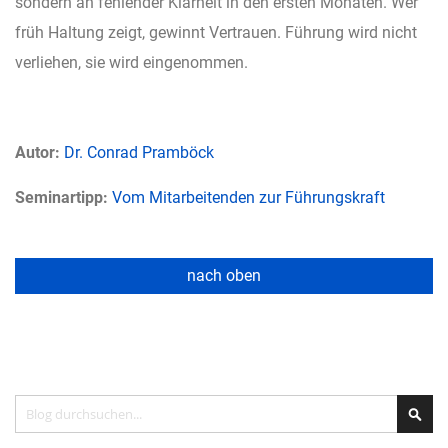
sondern an fehlender Klarheit in den ersten Monaten. Wer
früh Haltung zeigt, gewinnt Vertrauen. Führung wird nicht
verliehen, sie wird eingenommen.
Autor:
Dr. Conrad Pramböck
Seminartipp:
Vom Mitarbeitenden zur Führungskraft
nach oben
Search
Sea