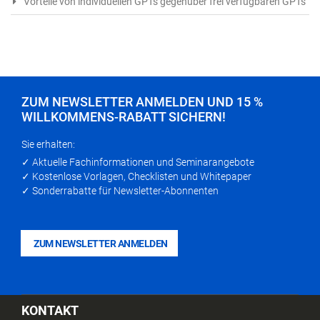
Vorteile von individuellen GPTs gegenüber frei verfügbaren GPTs
ZUM NEWSLETTER ANMELDEN UND 15 %
WILLKOMMENS-RABATT SICHERN!
Sie erhalten:
✓ Aktuelle Fachinformationen und Seminarangebote
✓ Kostenlose Vorlagen, Checklisten und Whitepaper
✓ Sonderrabatte für Newsletter-Abonnenten
ZUM NEWSLETTER ANMELDEN
KONTAKT