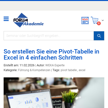
Zum
Inhalt
springen
Mei
items
0
So erstellen Sie eine Pivot-Tabelle in
Excel in 4 einfachen Schritten
Erstellt am: 11.02.2026
|
Autor:
WEKA Experte
Kategorie:
|
Tags:
,
Führung & Kompetenzen
pivot tabelle
excel