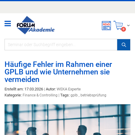
Zum
Inhalt
springen
Mei
items
0
Häufige Fehler im Rahmen einer
GPLB und wie Unternehmen sie
vermeiden
Erstellt am: 17.03.2026
|
Autor:
WEKA Experte
Kategorie:
|
Tags:
,
Finance & Controlling
gplb
betriebsprüfung