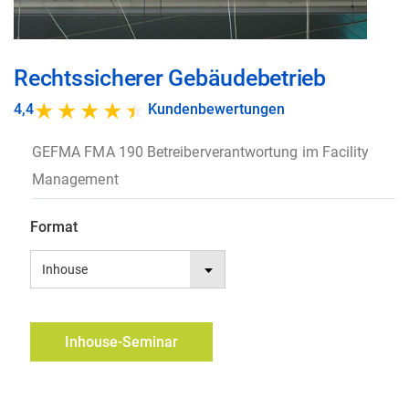
Zum
Rechtssicherer Gebäudebetrieb
Anfang
der
4,4
Kundenbewertungen
Bildgalerie
GEFMA FMA 190 Betreiberverantwortung im Facility
springen
Management
Format
Inhouse-Seminar
anfragen