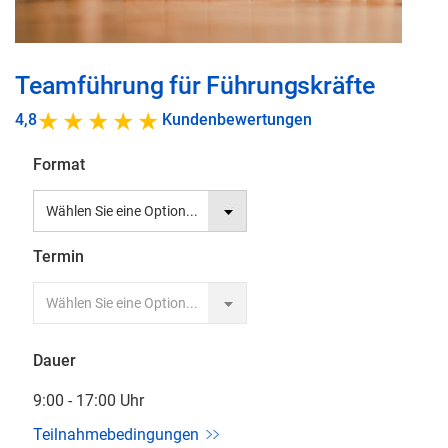
Zum
Teamführung für Führungskräfte
Anfang
der
4,8
Kundenbewertungen
Bildgalerie
Format
springen
Termin
Dauer
9:00 - 17:00 Uhr
Teilnahmebedingungen