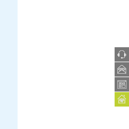
ph
box