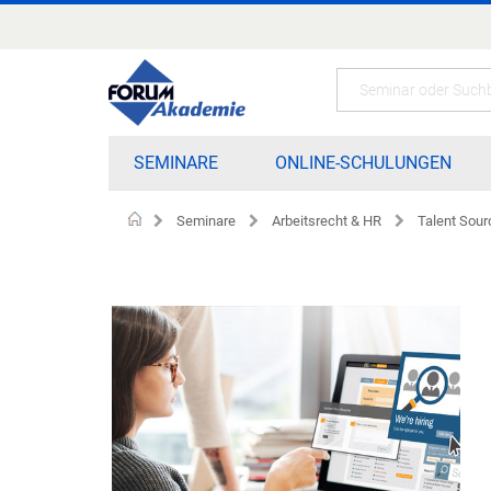
Zum
Inhalt
springen
Search
SEMINARE
ONLINE-SCHULUNGEN
Seminare
Arbeitsrecht & HR
Talent Sour
Home
Zum
Ende
der
Bildgalerie
springen