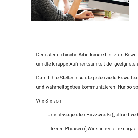
Zum
Anfang
der
Bildgalerie
Der österreichische Arbeitsmarkt ist zum Bew
springen
um die knappe Aufmerksamkeit der geeigneten 
Damit Ihre Stelleninserate potenzielle Bewerber:
und wahrheitsgetreu kommunizieren. Nur so spü
Wie Sie von
- nichtssagenden Buzzwords („attraktive Be
- leeren Phrasen („Wir suchen eine engagi