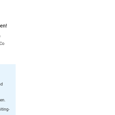
en!
n
 Co
nd
en.
iting-