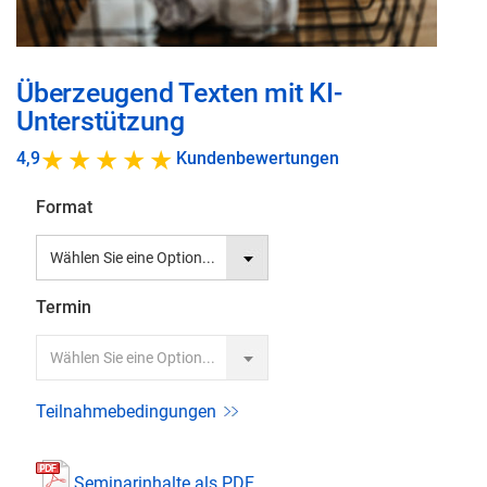
Zum
Überzeugend Texten mit KI-
Anfang
Unterstützung
der
4,9
Kundenbewertungen
Bildgalerie
springen
Format
Termin
Teilnahmebedingungen
Seminarinhalte als PDF