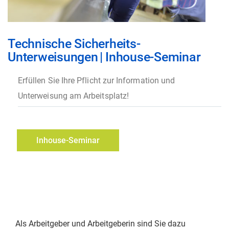
Zum
Technische Sicherheits-
Anfang
Unterweisungen
|
Inhouse-Seminar
der
Bildgalerie
Erfüllen Sie Ihre Pflicht zur Information und
springen
Unterweisung am Arbeitsplatz!
Inhouse-Seminar
anfragen
Als Arbeitgeber und Arbeitgeberin sind Sie dazu