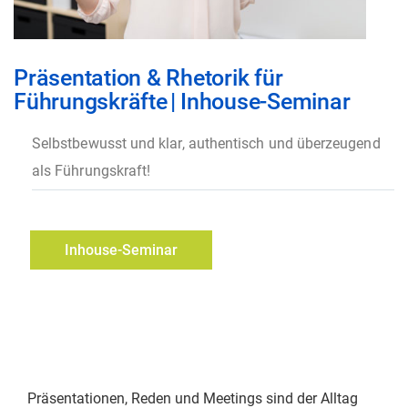
Zum
Präsentation & Rhetorik für
Anfang
Führungskräfte
|
Inhouse-Seminar
der
Bildgalerie
Selbstbewusst und klar, authentisch und überzeugend
springen
als Führungskraft!
Inhouse-Seminar
anfragen
Präsentationen, Reden und Meetings sind der Alltag