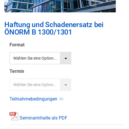
Zum
Haftung und Schadenersatz bei
Anfang
ÖNORM B 1300/1301
der
Bildgalerie
Format
springen
Termin
Teilnahmebedingungen
Seminarinhalte als PDF