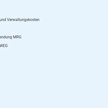
- und Verwaltungskosten
nwendung MRG
m WEG