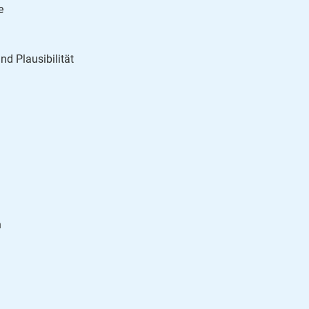
e
nd Plausibilität
n