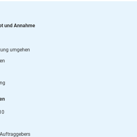
ot und Annahme
altung umgehen
gen
ung
den
10
 Auftraggebers