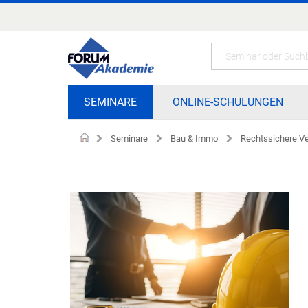
Zum
Inhalt
springen
Search
SEMINARE
ONLINE-SCHULUNGEN
Seminare
Bau & Immo
Rechtssichere Ve
Home
Zum
Ende
der
Bildgalerie
springen