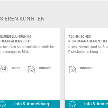
ESSIEREN KÖNNTEN
EGELUNGEN IM
TECHNISCHES
IKALIENRECHT
RISIKOMANAGEMENT IM
UNTERNEHMEN
alten Sie chemikalienrechtliche
Recht, Normen und Maßnahmen
ngen im Blick
Risikobeherrschung
Online
Inhouse
Inhouse
Info & Anmeldung
Info & Anmeldu