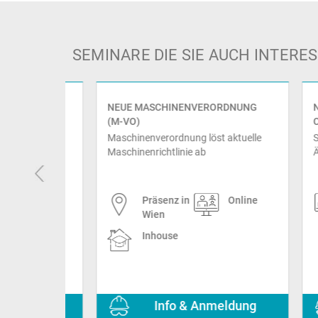
SEMINARE DIE SIE AUCH INTER
NEUE MASCHINENVERORDNUNG
NEUR
(M-VO)
CHEM
u und
Maschinenverordnung löst aktuelle
So beh
Maschinenrichtlinie ab
Änderu
prev
Präsenz in
Online
Wien
Inhouse
ldung
Info & Anmeldung