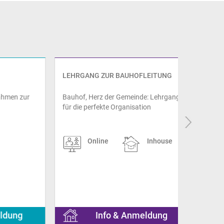
LEHRGANG ZUR BAUHOFLEITUNG
LEHRGAN
 zur
Bauhof, Herz der Gemeinde: Lehrgang
Bauaufgabe
für die perfekte Organisation
optimal fü
Online
Inhouse
On
ng
Info & Anmeldung