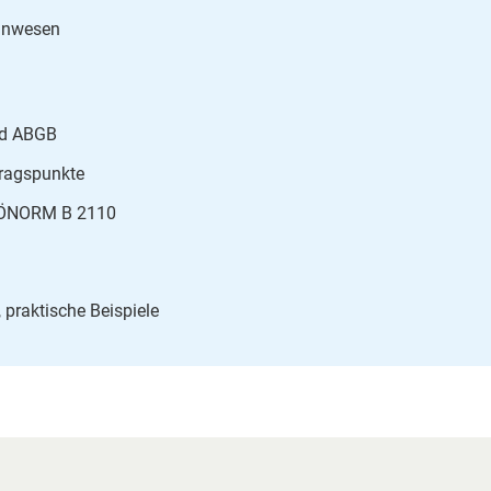
ahnwesen
nd ABGB
tragspunkte
ur ÖNORM B 2110
, praktische Beispiele