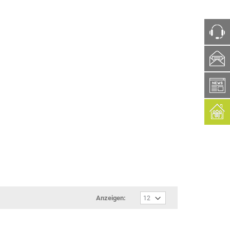
ph
box
Anzeigen: