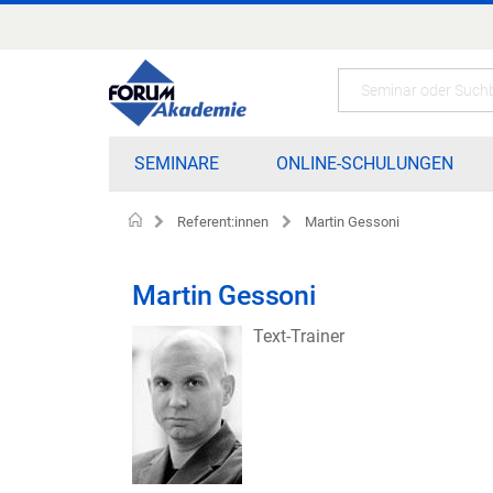
Zum
Inhalt
springen
Search
SEMINARE
ONLINE-SCHULUNGEN
Referent:innen
Martin Gessoni
Home
Martin Gessoni
Text-Trainer