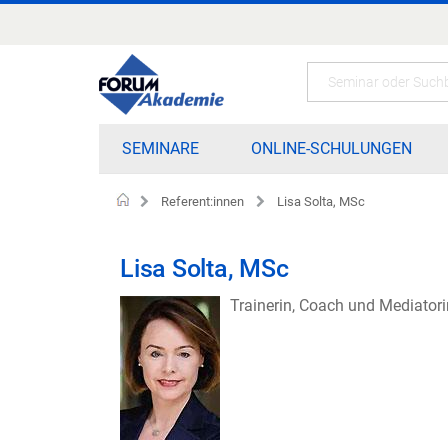
Zum
Inhalt
springen
Search
SEMINARE
ONLINE-SCHULUNGEN
Referent:innen
Lisa Solta, MSc
Home
Lisa Solta, MSc
Trainerin, Coach und Mediator