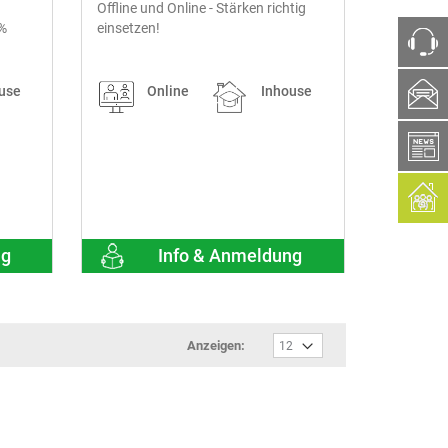
Offline und Online - Stärken richtig
%
einsetzen!
use
Online
Inhouse
ph
box
ng
Info & Anmeldung
Anzeigen: