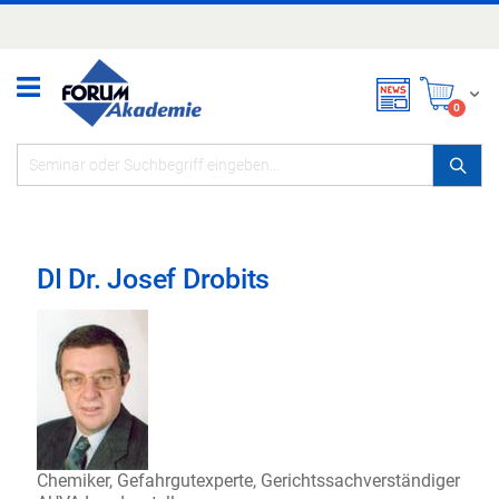
Zum
Inhalt
springen
Mei
items
0
DI Dr. Josef Drobits
Chemiker, Gefahrgutexperte, Gerichtssachverständiger