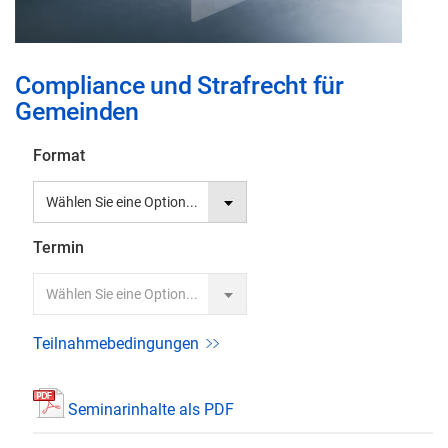
Zum
Compliance und Strafrecht für
Anfang
Gemeinden
der
Bildgalerie
Format
springen
Termin
Teilnahmebedingungen
Seminarinhalte als PDF