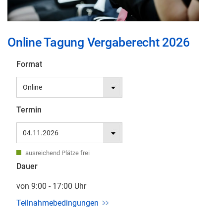
Zum
Online Tagung Vergaberecht 2026
Anfang
der
Format
Bildgalerie
springen
Termin
Dauer
von 9:00 - 17:00 Uhr
Teilnahmebedingungen