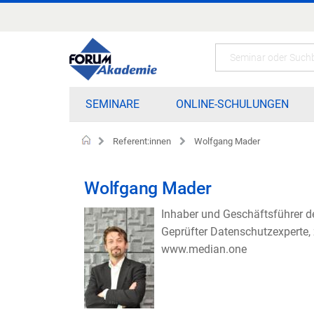
Zum
Inhalt
springen
Search
SEMINARE
ONLINE-SCHULUNGEN
Referent:innen
Wolfgang Mader
Home
Wolfgang Mader
Inhaber und Geschäftsführer 
Geprüfter Datenschutzexperte, z
www.median.one