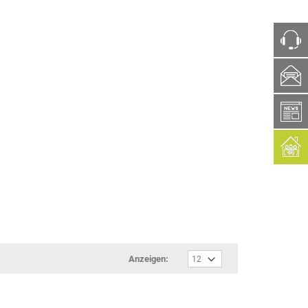
ph
box
Anzeigen: