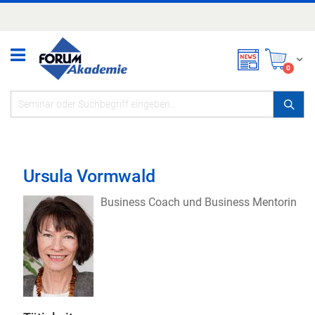
Zum
Inhalt
springen
Mei
items
0
Ursula Vormwald
Business Coach und Business Mentorin