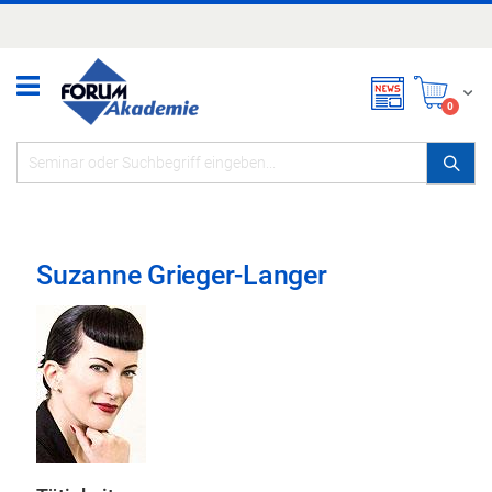
Zum
Inhalt
springen
Mei
items
0
Suzanne Grieger-Langer