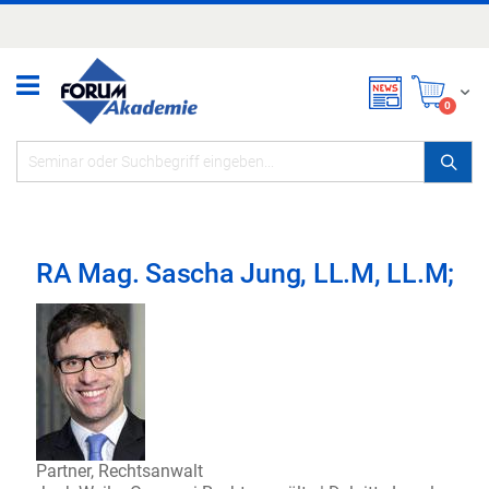
Zum
Inhalt
springen
Mei
items
0
RA Mag. Sascha Jung, LL.M, LL.M;
Partner, Rechtsanwalt