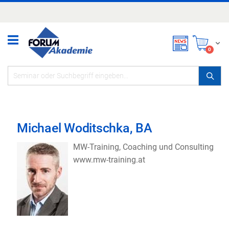
Zum
Inhalt
springen
Mei
items
0
Michael Woditschka, BA
MW-Training, Coaching und Consulting
www.mw-training.at