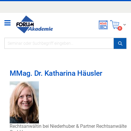
Zum
Inhalt
springen
Mei
items
0
MMag. Dr. Katharina Häusler
Rechtsanwältin bei Niederhuber & Partner Rechtsanwälte