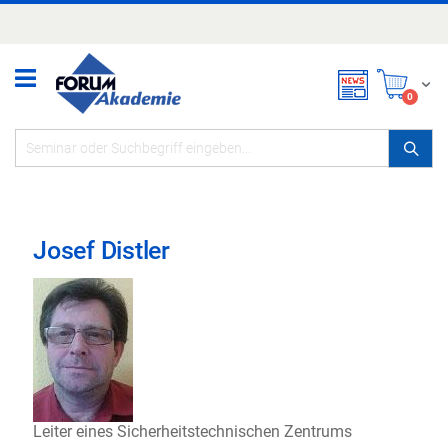
Zum
Inhalt
springen
Mei
items
0
Josef Distler
Leiter eines Sicherheitstechnischen Zentrums