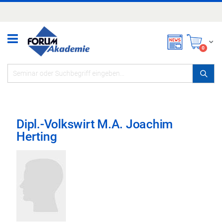
Zum
Inhalt
springen
Mei
items
0
Dipl.-Volkswirt M.A. Joachim
Herting