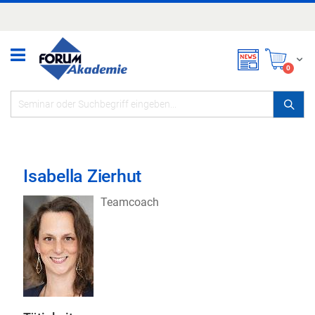
Zum
Inhalt
springen
Mei
items
0
Isabella Zierhut
Teamcoach