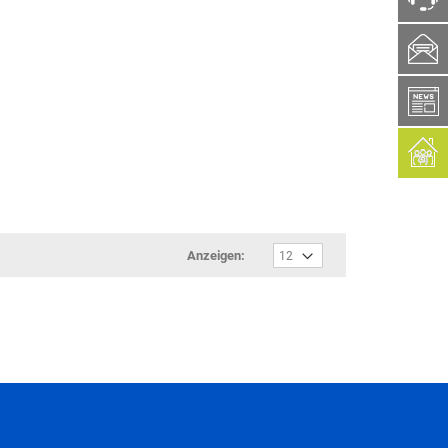
ph
box
Anzeigen: