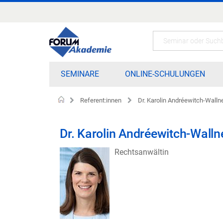
Zum
Inhalt
springen
Search
SEMINARE
ONLINE-SCHULUNGEN
Referent:innen
Dr. Karolin Andréewitch-Walln
Home
Dr. Karolin Andréewitch-Walln
Rechtsanwältin