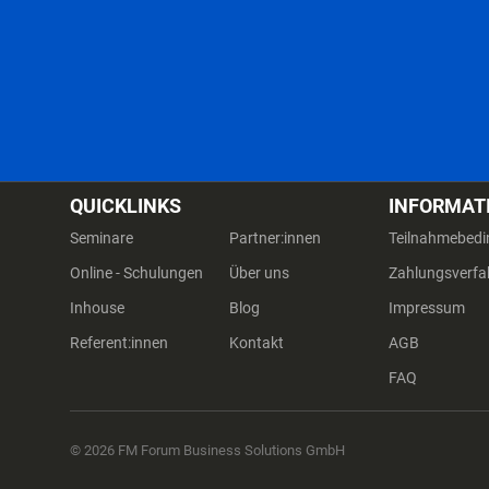
QUICKLINKS
INFORMAT
Seminare
Partner:innen
Teilnahmebed
Online - Schulungen
Über uns
Zahlungsverfa
Inhouse
Blog
Impressum
Referent:innen
Kontakt
AGB
FAQ
© 2026 FM Forum Business Solutions GmbH