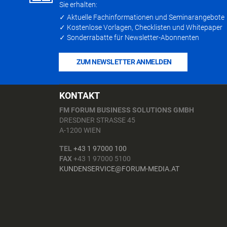
Sie erhalten:
✓ Aktuelle Fachinformationen und Seminarangebote
✓ Kostenlose Vorlagen, Checklisten und Whitepaper
✓ Sonderrabatte für Newsletter-Abonnenten
ZUM NEWSLETTER ANMELDEN
KONTAKT
FM FORUM BUSINESS SOLUTIONS GMBH
DRESDNER STRASSE 45
A-1200 WIEN
TEL
+43 1 97000 100
FAX
+43 1 97000 5100
KUNDENSERVICE@FORUM-MEDIA.AT