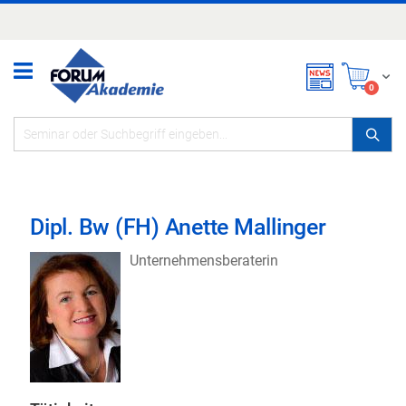
Zum
Inhalt
springen
Mei
items
0
Dipl. Bw (FH) Anette Mallinger
Unternehmensberaterin