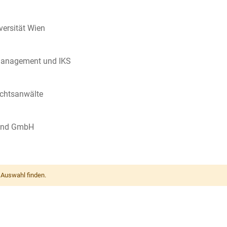
ersität Wien
omanagement und IKS
chtsanwälte
land GmbH
 Auswahl finden.