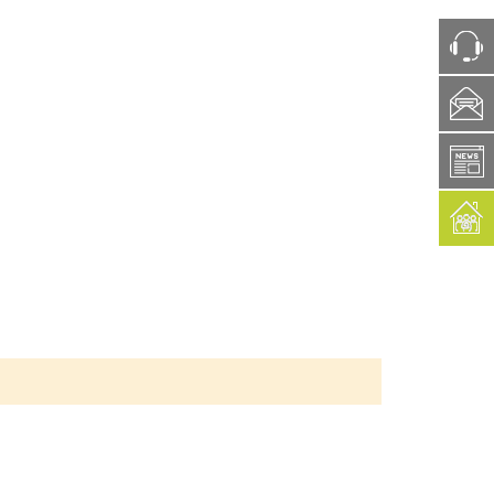
ph
box