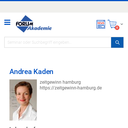
Zum
Inhalt
springen
Mei
items
0
Andrea Kaden
zeitgewinn hamburg
https://zeitgewinn-hamburg.de