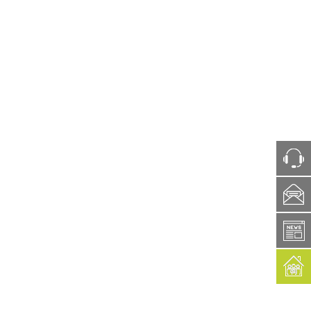
ph
box