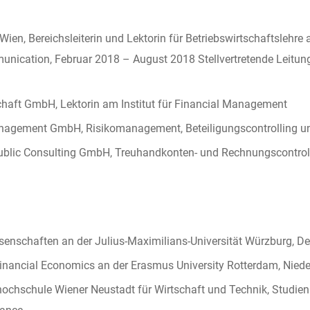
n, Bereichsleiterin und Lektorin für Betriebswirtschaftslehre 
nication, Februar 2018 – August 2018 Stellvertretende Leitun
chaft GmbH, Lektorin am Institut für Financial Management
gement GmbH, Risikomanagement, Beteiligungscontrolling und
blic Consulting GmbH, Treuhandkonten- und Rechnungscontrolli
ssenschaften an der Julius-Maximilians-Universität Würzburg, D
nancial Economics an der Erasmus University Rotterdam, Niede
ochschule Wiener Neustadt für Wirtschaft und Technik, Studie