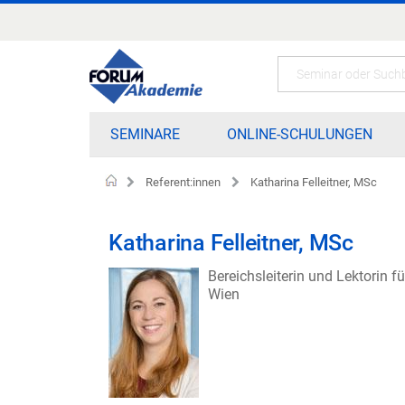
Zum
Inhalt
springen
Search
SEMINARE
ONLINE-SCHULUNGEN
Referent:innen
Katharina Felleitner, MSc
Home
Katharina Felleitner, MSc
Bereichsleiterin und Lektorin f
Wien