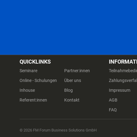
QUICKLINKS
INFORMAT
Seminare
Partner:innen
Teilnahmebed
Online - Schulungen
Über uns
Zahlungsverfa
Inhouse
Blog
Impressum
Referent:innen
Kontakt
AGB
FAQ
© 2026 FM Forum Business Solutions GmbH