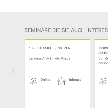
SEMINARE DIE SIE AUCH INTER
 EXCEL
KI RECHTSSICHER NUTZEN
INDIV
SELB
se-Skills –
Der neue AI Act in der Praxis
Von de
persön
prev
Inhouse
Online
Inhouse