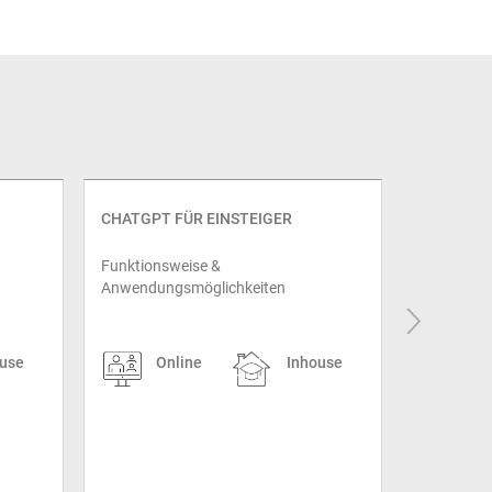
CHATGPT FÜR EINSTEIGER
DATENSCH
Funktionsweise &
Rechtsrisi
Anwendungsmöglichkeiten
vermeiden
use
Online
Inhouse
On