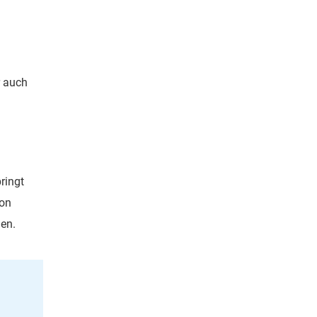
r auch
ringt
von
gen.