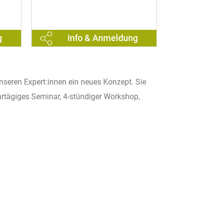
g
Info & Anmeldung
Inf
nseren Expert:innen ein neues Konzept. Sie
rtägiges Seminar, 4-stündiger Workshop,