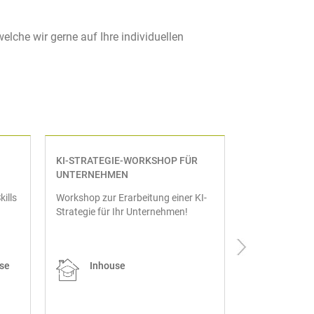
che wir gerne auf Ihre individuellen
KI-STRATEGIE-WORKSHOP FÜR
ZEITMANAGE
UNTERNEHMEN
SELBSTORGA
Mehr Zeit für 
ills
Workshop zur Erarbeitung einer KI-
Strategie für Ihr Unternehmen!
se
Inhouse
Inhou