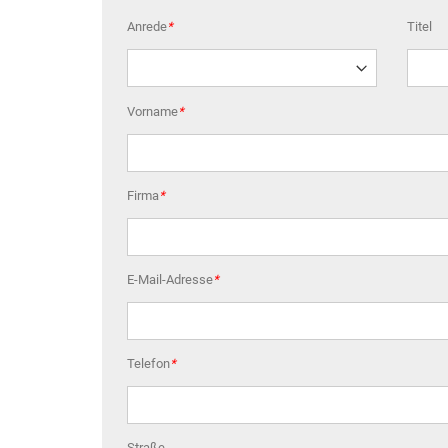
Anrede
*
Titel
Vorname
*
Firma
*
E-Mail-Adresse
*
Telefon
*
Straße