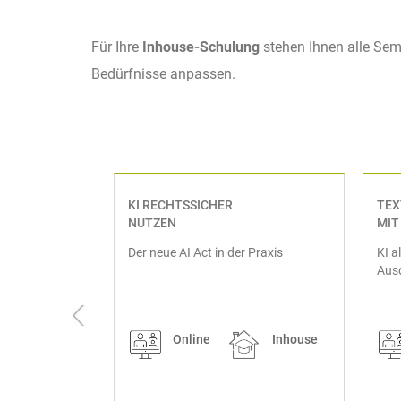
Für Ihre
Inhouse-Schulung
stehen Ihnen alle Sem
Bedürfnisse anpassen.
KI RECHTSSICHER
TEX
NUTZEN
MIT 
im
Der neue AI Act in der Praxis
KI a
Aus
Inhouse
Online
Inhouse