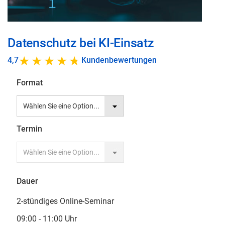
Zum
Datenschutz bei KI-Einsatz
Anfang
der
4,7
Kundenbewertungen
Bildgalerie
Format
springen
Termin
Dauer
2-stündiges Online-Seminar
09:00 - 11:00 Uhr