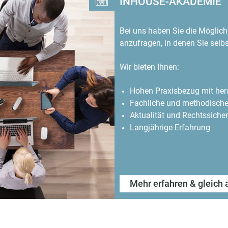
INHOUSE-AKADEMIE
Bei uns haben Sie die Möglic
anzufragen, in denen Sie sel
Wir bieten Ihnen:
Hohen Praxisbezug mit her
Fachliche und methodische
Aktualität und Rechtssicher
Langjährige Erfahrung
Mehr erfahren & gleich 