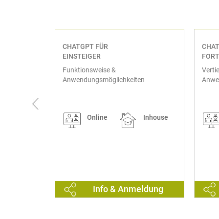
CHATGPT FÜR
CHAT
EINSTEIGER
FORT
mit
Funktionsweise &
Verti
erdaten
Anwendungsmöglichkeiten
Anwe
Inhouse
Online
Inhouse
eldung
Info & Anmeldung