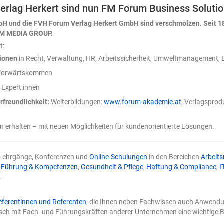
erlag Herkert sind nun FM Forum Business Solut
parringpartner nutzt. Was
 in Command“ beim Texten
bH und die FVH Forum Verlag Herkert GmbH sind verschmolzen. Seit 1
in Command“ bedeutet, dass
UM MEDIA GROUP.
 gesamten
t:
ozess aktiv steuert. Die KI
tionen
in Recht, Verwaltung, HR, Arbeitssicherheit, Umweltmanagement, B
, Vorschläge, Strukturen,
Gegenargumente oder
s Vorwärtskommen
ulierungen. Die
 Expert:innen
 fachlich richtig,
d überzeugend ist, bleibt
rfreundlichkeit:
Weiterbildungen:
www.forum-akademie.at
, Verlagsprod
Damit geht „Human in
als „Human in the Loop“.
erhalten – mit neuen Möglichkeiten für kundenorientierte Lösungen.
e Loop“-Prinzip kontrolliert
llem das Ergebnis. Beim
nd“-Prinzip führt der
 Lehrgänge, Konferenzen und
Online-Schulungen
in den Bereichen
Arbeits
ess von Anfang an.
,
Führung & Kompetenzen
,
Gesundheit & Pflege
,
Haftung & Compliance
,
I
trolle allein beim KI-Texten
.
le ist wichtig, aber sie
enn der Auftrag an die KI
allgemeiner Prompt wie
eferentinnen und Referenten
, die Ihnen neben Fachwissen auch Anwendun
n Text über unser Produkt“
sch mit Fach- und Führungskräften anderer Unternehmen eine wichtige B
 austauschbaren