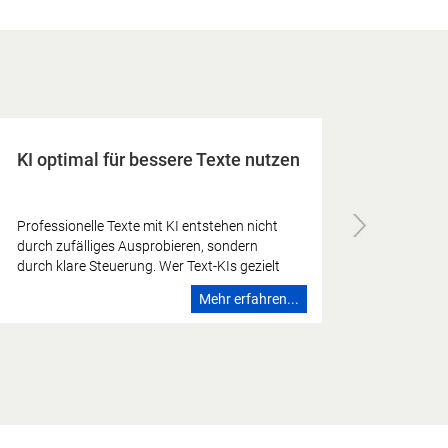
Kennzeichnungspflicht für KI-
generierte Inhalte: Das müssen
Kreative ab 1.8.2026 beachten
Ab 2. August 2026 gilt die
Kennzeichnungspflicht für KI-generierte
Inhalte. Was müssen Kreative bei Deepfakes,
Bildern und Texten beachten, welche
Mehr erfahren...
Pflichten und Ausnahmen gibt es? Die
rasante Entwicklung generativer Künstlicher
Intelligenz (KI) hat die kreative Welt
revolutioniert. Ob beeindruckende KI-Bilder,
lippensynchrone Deepfakes oder
automatisierte Texte – die Werkzeuge sind
mächtig. Doch mit großer kreativer Freiheit
kommt auch Verantwortung. Ab dem 2.