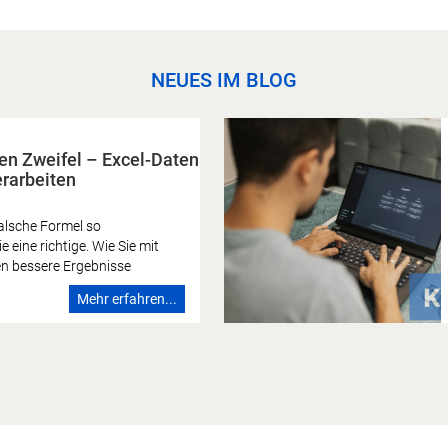
NEUES IM BLOG
ür bessere Texte nutzen
xte mit KI entstehen nicht
 Ausprobieren, sondern
rung. Wer Text-KIs gezielt
hnell Headlines, Newsletter,
Mehr erfahren...
cial-Media-Postings oder
te erstellen. Entscheidend
sch gibt Ziel, Botschaft,
alitätsmaßstab vor. KI kann
schläge liefern. Sie ersetzt
redaktionelle Entscheidung.
tstehen dann, wenn der
ung vorgibt und die KI als