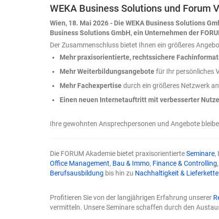
WEKA Business Solutions und Forum V
eugung
Werkzeug oder S
fel.
bedeutet „Human
Wien, 18. Mai 2026 - Die WEKA Business Solutions Gm
mit KI? „Human 
Business Solutions GmbH, ein Unternehmen der FOR
ten mit
der Mensch den
Der Zusammenschluss bietet Ihnen ein größeres Angebo
Modell
Texterstellungspr
Mehr praxisorientierte, rechtssichere Fachinforma
rn – und
liefert Varianten
nn, durch
Rohfassungen, 
Mehr Weiterbildungsangebote
für Ihr persönliche
 beim
alternative Form
Mehr Fachexpertise
durch ein größeres Netzwerk an
le. Zwei
Entscheidung, was
ss, bevor
markengerecht un
Einen neuen Internetauftritt mit verbesserter Nutze
n
beim Menschen. 
onen,
Command“ weiter 
Ihre gewohnten Ansprechpersonen und Angebote bleiben 
Aufgabe
Beim „Human in th
ie
der Mensch vor a
dentlich
„Human in Comma
Die FORUM Akademie bietet praxisorientierte
Seminare
,
n paar
Mensch den Proz
Office Management
,
Bau & Immo
,
Finance & Controlling
Warum reicht Kon
Berufsausbildung
bis hin zu
Nachhaltigkeit & Lieferkette
e
nicht aus? Kontrol
s liegt?
kommt zu spät, w
i Toren.
unklar war. Ein 
Profitieren Sie von der langjährigen Erfahrung unserer
R
z von
„Schreib mir eine
vermitteln. Unsere Seminare schaffen durch den Austau
KI in
führt häufig zu