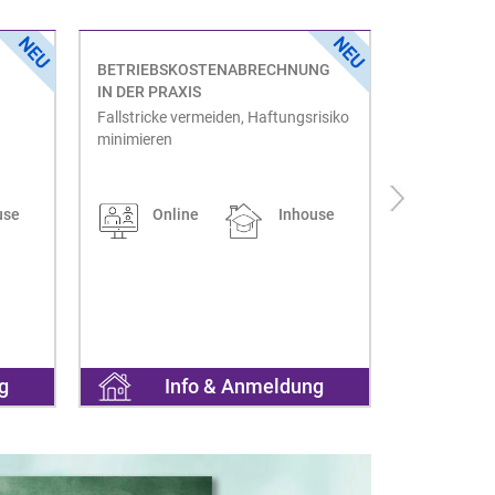
BETRIEBSKOSTENABRECHNUNG
ONLINE TA
IN DER PRAXIS
2026
Fallstricke vermeiden, Haftungsrisiko
Alle Neueru
minimieren
Vergaberech
use
Online
Inhouse
Onl
g
Info & Anmeldung
I