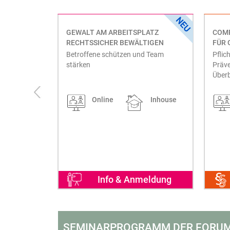
HUTZ IM
GEWALT AM ARBEITSPLATZ
COMP
RECHTSSICHER BEWÄLTIGEN
FÜR 
ion im
Betroffene schützen und Team
Pflic
stärken
Präv
Überb
Inhouse
Online
Inhouse
eldung
Info & Anmeldung
SEMINARPROGRAMM DER FORUM