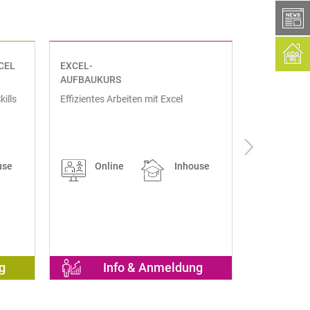
box
CEL
EXCEL-
EXCEL-
AUFBAUKURS
BASISKURS
ills
Effizientes Arbeiten mit Excel
Professionel
use
Online
Inhouse
Onl
g
Info & Anmeldung
I