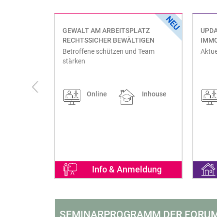
HUTZ IM
GEWALT AM ARBEITSPLATZ
UPD
RECHTSSICHER BEWÄLTIGEN
IMM
ion im
Betroffene schützen und Team
Aktue
stärken
Inhouse
Online
Inhouse
eldung
Info & Anmeldung
SEMINARPROGRAMM DER FORUM