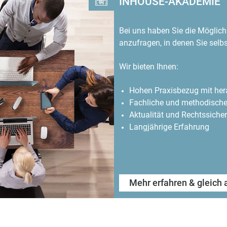
INHOUSE-AKADEMIE
Bei uns haben Sie die Möglic
anzufragen, in denen Sie sel
Wir bieten Ihnen:
Hohen Praxisbezug mit her
Fachliche und methodische
Aktualität und Rechtssicher
Langjährige Erfahrung
Mehr erfahren & gleich 