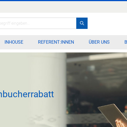
Search
INHOUSE
REFERENT:INNEN
ÜBER UNS
SE
Durchblättern und 
Tagungen und Lehrg