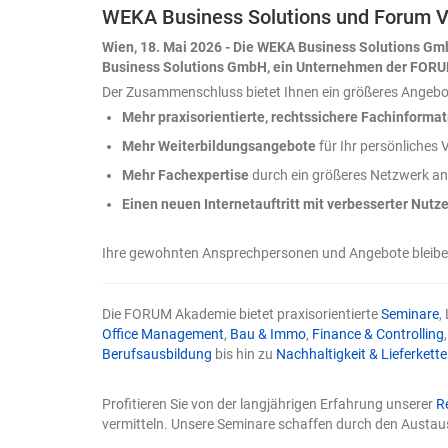
WEKA Business Solutions und Forum V
falsche Formel 
wie eine richtige.
Wien, 18. Mai 2026 - Die WEKA Business Solutions Gm
Genau darin liegt
Business Solutions GmbH, ein Unternehmen der FOR
Herausforderung,
Der Zusammenschluss bietet Ihnen ein größeres Angebo
KI verarbeiten. D
Mehr praxisorientierte, rechtssichere Fachinforma
nicht hat, muss 
zwar an zwei Ste
Mehr Weiterbildungsangebote
für Ihr persönliche
präzise Eingaben
Mehr Fachexpertise
durch ein größeres Netzwerk an
Ergebnis, durch 
Tore, durch die j
Einen neuen Internetauftritt mit verbesserter Nutze
man ihm trauen d
Beispiel: eine Um
Ihre gewohnten Ansprechpersonen und Angebote bleiben 
Produkten und Q
an die KI lautet s
Daten." Das Ergeb
Die FORUM Akademie bietet praxisorientierte
Seminare
,
formatiert – und 
Office Management
,
Bau & Immo
,
Finance & Controlling
Durchschnittswer
Berufsausbildung
bis hin zu
Nachhaltigkeit & Lieferkette
Beobachtung. Nic
Entscheidung tref
An unseren berei
Profitieren Sie von der langjährigen Erfahrung unserer
R
Was ändert sich 
vermitteln. Unsere Seminare schaffen durch den Austau
Copilot in Excel?