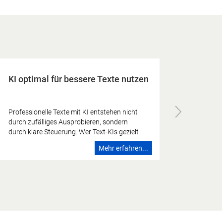
KI optimal für bessere Texte nutzen
Professionelle Texte mit KI entstehen nicht
durch zufälliges Ausprobieren, sondern
durch klare Steuerung. Wer Text-KIs gezielt
einsetzt, kann schnell Headlines, Newsletter,
Mehr erfahren...
Blogbeiträge, Social-Media-Postings oder
gekürzte Langtexte erstellen. Entscheidend
ist aber: Der Mensch gibt Ziel, Botschaft,
Tonalität und Qualitätsmaßstab vor. KI kann
sehr gute Textvorschläge liefern. Sie ersetzt
jedoch nicht die redaktionelle Entscheidung.
Gute KI-Texte entstehen dann, wenn der
Mensch die Richtung vorgibt und die KI als