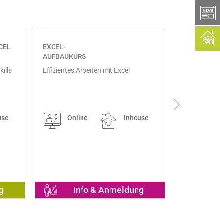
box
CEL
EXCEL-
EXCEL-
AUFBAUKURS
BASISKURS
ills
Effizientes Arbeiten mit Excel
Professionel
use
Online
Inhouse
Onl
g
Info & Anmeldung
I