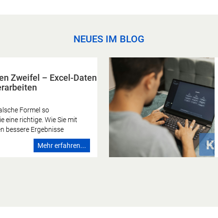
NEUES IM BLOG
nen Zweifel – Excel-Daten
erarbeiten
falsche Formel so
 eine richtige. Wie Sie mit
n bessere Ergebnisse
arum Sie sie trotzdem immer
Mehr erfahren...
ten. Die KI kennt keinen
n einmal eine Formel falsch
t das Gefühl: Irgendetwas
 Ergebnis sieht nicht
 schaut noch einmal hin.
t zutiefst menschlich – und
lichen Intelligenz
Sprachmodell formuliert eine