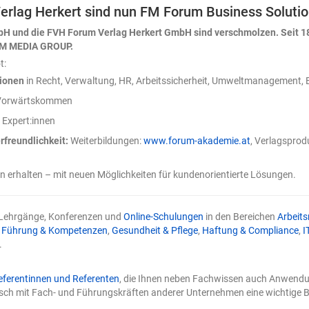
erlag Herkert sind nun FM Forum Business Solut
mit derselben Überzeugung
 Es kennt keinen Zweifel.
bH und die FVH Forum Verlag Herkert GmbH sind verschmolzen. Seit 1
 die eigentliche
UM MEDIA GROUP.
 wenn Sie Excel-Daten mit
t:
en Zweifel, den das Modell
tionen
in Recht, Verwaltung, HR, Arbeitssicherheit, Umweltmanagement, B
der Mensch beisteuern – und
llen: einmal zu Beginn, durch
s Vorwärtskommen
, und anschließend beim
 Expert:innen
konsequente Kontrolle. Zwei
edes KI-Ergebnis muss, bevor
rfreundlichkeit:
Weiterbildungen:
www.forum-akademie.at
, Verlagsprod
arf. Nehmen wir ein
satztabelle mit Regionen,
erhalten – mit neuen Möglichkeiten für kundenorientierte Lösungen.
uartalswerten. Die Aufgabe
chlicht: „Analysiere die
nis ist plausibel, ordentlich
 Lehrgänge, Konferenzen und
Online-Schulungen
in den Bereichen
Arbeits
völlig belanglos. Ein paar
,
Führung & Kompetenzen
,
Gesundheit & Pflege
,
Haftung & Compliance
,
I
te, eine generische
.
hts, womit sich eine
fen ließe. Woran das liegt?
ts formulierten zwei Toren.
eferentinnen und Referenten
, die Ihnen neben Fachwissen auch Anwendun
gerade beim Einsatz von
sch mit Fach- und Führungskräften anderer Unternehmen eine wichtige B
 Bis vor Kurzem war KI in