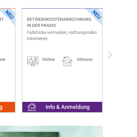
HT
BETRIEBSKOSTENABRECHNUNG
ONLINE TA
IN DER PRAXIS
2026
Fallstricke vermeiden, Haftungsrisiko
Alle Neueru
minimieren
Vergaberech
use
Online
Inhouse
Onl
g
Info & Anmeldung
I