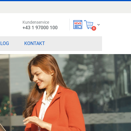
Kundenservice
Mein Warenkorb
+43 1 97000 100
items
0
BLOG
KONTAKT
MINARPROGRAMM 2026
die passenden Seminare,
änge für Sie entdecken!