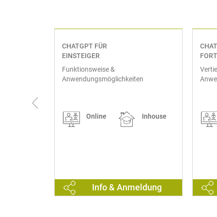
CHATGPT FÜR
CHAT
EINSTEIGER
FORT
mit
Funktionsweise &
Verti
erdaten
Anwendungsmöglichkeiten
Anwe
Inhouse
Online
Inhouse
eldung
Info & Anmeldung