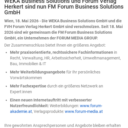
WEKA Business Solutions und Forum Verlag
Modell nicht hat, muss der Mensch beisteuern – und
Herkert sind nun FM Forum Business Solutions
zwar an zwei Stellen: einmal zu Beginn, durch präzise
GmbH
Eingaben, und anschließend beim Ergebnis, durch
konsequente Kontrolle. Zwei Tore, durch die jedes KI-
Wien, 18. Mai 2026 - Die WEKA Business Solutions GmbH und die
Ergebnis muss, bevor man ihm trauen darf. Nehmen wir
FVH Forum Verlag Herkert GmbH sind verschmolzen. Seit 18. Mai
ein Beispiel: eine Umsatztabelle mit Regionen, Produkten
2026 sind wir gemeinsam die FM Forum Business Solutions
und Quartalswerten. Die Aufgabe an die KI lautet
GmbH, ein Unternehmen der FORUM MEDIA GROUP.
schlicht: „Analysiere die Daten." Das Ergebnis ist
Der Zusammenschluss bietet Ihnen ein größeres Angebot:
plausibel, ordentlich formatiert – und völlig belanglos.
Mehr praxisorientierte, rechtssichere Fachinformationen
in
Ein paar Durchschnittswerte, eine generische
Recht, Verwaltung, HR, Arbeitssicherheit, Umweltmanagement,
Beobachtung. Nichts, womit sich eine Entscheidung
Bau, Immobilien & IT
treffen ließe. Woran das liegt? An unseren bereits
formulierten zwei Toren. Was ändert sich gerade beim
Mehr Weiterbildungsangebote
für Ihr persönliches
Einsatz von Copilot in Excel? Bis vor Kurzem war KI in
Vorwärtskommen
Excel ein Ratgeber: Sie schlug eine Formel vor, man
Mehr Fachexpertise
durch ein größeres Netzwerk an
übernahm sie selbst. 2026 hat sich das nun gedreht. Die
Expert:innen
KI handelt nun direkt in der Arbeitsmappe – sie plant
mehrere Schritte, führt sie aus, prüft das eigene
Einen neuen Internetauftritt mit verbesserter
Zwischenergebnis und arbeitet nach. Wie tiefgreifend
Nutzerfreundlichkeit:
Weiterbildungen:
www.forum-
dieser Wandel ist, verrät eine Kleinigkeit am Rande:
akademie.at
, Verlagsprodukte:
www.forum-media.at
Microsoft hat die zunächst „Agent-Modus" getaufte
Funktion inzwischen schlicht in „Bearbeiten mit Copilot"
Ihre gewohnten Ansprechpersonen und Angebote bleiben erhalten