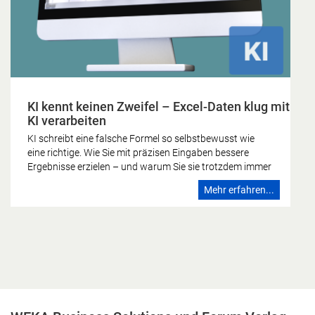
KI kennt keinen Zweifel – Excel-Daten klug mit
KI verarbeiten
KI schreibt eine falsche Formel so selbstbewusst wie
eine richtige. Wie Sie mit präzisen Eingaben bessere
Ergebnisse erzielen – und warum Sie sie trotzdem immer
gegenprüfen sollten. Die KI kennt keinen Zweifel Wer
Mehr erfahren...
schon einmal eine Formel falsch gebaut hat, kennt das
Gefühl: Irgendetwas stimmt nicht, das Ergebnis sieht
nicht stimmig aus, man schaut noch einmal hin. Dieses
Zögern ist zutiefst menschlich – und es fehlt der
künstlichen Intelligenz vollständig. Ein Sprachmodell
formuliert eine falsche Formel mit derselben
Überzeugung wie eine richtige. Es kennt keinen Zweifel.
Genau darin liegt die eigentliche Herausforderung, wenn
Sie Excel-Daten mit KI verarbeiten. Den Zweifel, den das