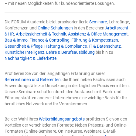
umbenannt. Das Mächtige wird zum Alltag – und genau
– mit neuen Möglichkeiten für kundenorientierte Lösungen.
deshalb steigt der Einsatz. Solange die KI nur
Vorschläge machte, lag die Kontrolle automatisch beim
Menschen. Sobald sie selbst in die Tabelle schreibt,
Die FORUM Akademie bietet praxisorientierte
Seminare
, Lehrgänge,
verschwindet diese natürliche Sicherung. Die zwei Tore
Konferenzen und
Online-Schulungen
in den Bereichen
Arbeitsrecht
werden damit nicht optional, sondern zur
& HR
,
Arbeitssicherheit & Technik
,
Assistenz & Office Management
,
Voraussetzung für verlässliche Arbeit. Tor 1: Präzise
Bau & Immo
,
Finance & Controlling
,
Führung & Kompetenzen
,
Eingaben Die Qualität eines KI-Ergebnisses entscheidet
Gesundheit & Pflege
,
Haftung & Compliance
,
IT & Datenschutz
,
sich schon bei der Eingabe. Eine vage Frage erzeugt eine
Künstliche Intelligenz
,
Lehre & Berufsausbildung
bis hin zu
vage Antwort. Das ist keine Schwäche der Technik,
Nachhaltigkeit & Lieferkette
.
sondern eine Eigenschaft: Das Modell füllt Lücken mit
Annahmen, und je mehr Lücken Sie lassen, desto mehr
rät es. Vier Bausteine einer guten Anweisung für
Profitieren Sie von der langjährigen Erfahrung unserer
Copilot in Excel Eine wirksame Eingabe enthält in der
Referentinnen und Referenten
, die Ihnen neben Fachwissen auch
Regel vier Elemente: Ein klares Ziel: Was genau soll
Anwendungsfälle zur Umsetzung in der täglichen Praxis vermitteln.
herauskommen? Nicht „analysieren", sondern „die drei
Unsere Seminare schaffen durch den Austausch mit Fach- und
Regionen mit dem stärksten Umsatzrückgang finden".
Führungskräften anderer Unternehmen eine wichtige Basis für Ihr
Kontext: Worum geht es, und für wen ist das Ergebnis
berufliches Netzwerk und Ihr Vorankommen.
gedacht? Ein Bericht für die Geschäftsführung sieht
anders aus als eine schnelle interne Prüfung. Explizite
Bei der Wahl Ihres
Weiterbildungsangebots
profitieren Sie von den
Erwartung: Format, Umfang, Struktur – etwa „als
Vorteilen der verschiedenen Formate: Neben Präsenz- und Online-
sortierte Tabelle" oder „als kurzer Fließtext mit drei
Formaten (Online-Seminare, Online-Kurse, Webinare, E-Mail-
Kernpunkten". Eine benannte Quelle: Welcher