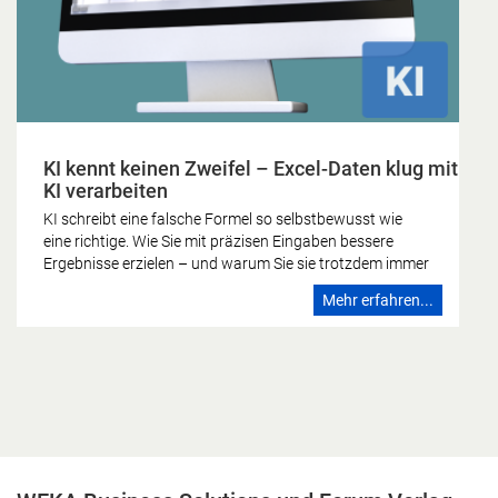
KI kennt keinen Zweifel – Excel-Daten klug mit
KI verarbeiten
KI schreibt eine falsche Formel so selbstbewusst wie
eine richtige. Wie Sie mit präzisen Eingaben bessere
Ergebnisse erzielen – und warum Sie sie trotzdem immer
gegenprüfen sollten. Die KI kennt keinen Zweifel Wer
Mehr erfahren...
schon einmal eine Formel falsch gebaut hat, kennt das
Gefühl: Irgendetwas stimmt nicht, das Ergebnis sieht
nicht stimmig aus, man schaut noch einmal hin. Dieses
Zögern ist zutiefst menschlich – und es fehlt der
künstlichen Intelligenz vollständig. Ein Sprachmodell
formuliert eine falsche Formel mit derselben
Überzeugung wie eine richtige. Es kennt keinen Zweifel.
Genau darin liegt die eigentliche Herausforderung, wenn
Sie Excel-Daten mit KI verarbeiten. Den Zweifel, den das