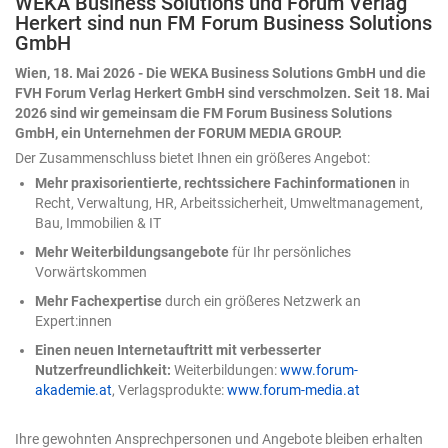
WEKA Business Solutions und Forum Verlag
Modell nicht hat, muss der Mensch beisteuern – und
Herkert sind nun FM Forum Business Solutions
zwar an zwei Stellen: einmal zu Beginn, durch präzise
GmbH
Eingaben, und anschließend beim Ergebnis, durch
konsequente Kontrolle. Zwei Tore, durch die jedes KI-
Wien, 18. Mai 2026 - Die WEKA Business Solutions GmbH und die
Ergebnis muss, bevor man ihm trauen darf. Nehmen wir
FVH Forum Verlag Herkert GmbH sind verschmolzen. Seit 18. Mai
ein Beispiel: eine Umsatztabelle mit Regionen, Produkten
2026 sind wir gemeinsam die FM Forum Business Solutions
und Quartalswerten. Die Aufgabe an die KI lautet
GmbH, ein Unternehmen der FORUM MEDIA GROUP.
schlicht: „Analysiere die Daten." Das Ergebnis ist
Der Zusammenschluss bietet Ihnen ein größeres Angebot:
plausibel, ordentlich formatiert – und völlig belanglos.
Mehr praxisorientierte, rechtssichere Fachinformationen
in
Ein paar Durchschnittswerte, eine generische
Recht, Verwaltung, HR, Arbeitssicherheit, Umweltmanagement,
Beobachtung. Nichts, womit sich eine Entscheidung
Bau, Immobilien & IT
treffen ließe. Woran das liegt? An unseren bereits
formulierten zwei Toren. Was ändert sich gerade beim
Mehr Weiterbildungsangebote
für Ihr persönliches
Einsatz von Copilot in Excel? Bis vor Kurzem war KI in
Vorwärtskommen
Excel ein Ratgeber: Sie schlug eine Formel vor, man
Mehr Fachexpertise
durch ein größeres Netzwerk an
übernahm sie selbst. 2026 hat sich das nun gedreht. Die
Expert:innen
KI handelt nun direkt in der Arbeitsmappe – sie plant
mehrere Schritte, führt sie aus, prüft das eigene
Einen neuen Internetauftritt mit verbesserter
Zwischenergebnis und arbeitet nach. Wie tiefgreifend
Nutzerfreundlichkeit:
Weiterbildungen:
www.forum-
dieser Wandel ist, verrät eine Kleinigkeit am Rande:
akademie.at
, Verlagsprodukte:
www.forum-media.at
Microsoft hat die zunächst „Agent-Modus" getaufte
Funktion inzwischen schlicht in „Bearbeiten mit Copilot"
Ihre gewohnten Ansprechpersonen und Angebote bleiben erhalten