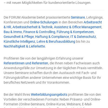
umbenannt. Das Mächtige wird zum Alltag – und genau
– mit neuen Möglichkeiten für kundenorientierte Lösungen.
deshalb steigt der Einsatz. Solange die KI nur
Vorschläge machte, lag die Kontrolle automatisch beim
Menschen. Sobald sie selbst in die Tabelle schreibt,
Die FORUM Akademie bietet praxisorientierte
Seminare
, Lehrgänge,
verschwindet diese natürliche Sicherung. Die zwei Tore
Konferenzen und
Online-Schulungen
in den Bereichen
Arbeitsrecht
werden damit nicht optional, sondern zur
& HR
,
Arbeitssicherheit & Technik
,
Assistenz & Office Management
,
Voraussetzung für verlässliche Arbeit. Tor 1: Präzise
Bau & Immo
,
Finance & Controlling
,
Führung & Kompetenzen
,
Eingaben Die Qualität eines KI-Ergebnisses entscheidet
Gesundheit & Pflege
,
Haftung & Compliance
,
IT & Datenschutz
,
sich schon bei der Eingabe. Eine vage Frage erzeugt eine
Künstliche Intelligenz
,
Lehre & Berufsausbildung
bis hin zu
vage Antwort. Das ist keine Schwäche der Technik,
Nachhaltigkeit & Lieferkette
.
sondern eine Eigenschaft: Das Modell füllt Lücken mit
Annahmen, und je mehr Lücken Sie lassen, desto mehr
rät es. Vier Bausteine einer guten Anweisung für
Profitieren Sie von der langjährigen Erfahrung unserer
Copilot in Excel Eine wirksame Eingabe enthält in der
Referentinnen und Referenten
, die Ihnen neben Fachwissen auch
Regel vier Elemente: Ein klares Ziel: Was genau soll
Anwendungsfälle zur Umsetzung in der täglichen Praxis vermitteln.
herauskommen? Nicht „analysieren", sondern „die drei
Unsere Seminare schaffen durch den Austausch mit Fach- und
Regionen mit dem stärksten Umsatzrückgang finden".
Führungskräften anderer Unternehmen eine wichtige Basis für Ihr
Kontext: Worum geht es, und für wen ist das Ergebnis
berufliches Netzwerk und Ihr Vorankommen.
gedacht? Ein Bericht für die Geschäftsführung sieht
anders aus als eine schnelle interne Prüfung. Explizite
Bei der Wahl Ihres
Weiterbildungsangebots
profitieren Sie von den
Erwartung: Format, Umfang, Struktur – etwa „als
Vorteilen der verschiedenen Formate: Neben Präsenz- und Online-
sortierte Tabelle" oder „als kurzer Fließtext mit drei
Formaten (Online-Seminare, Online-Kurse, Webinare, E-Mail-
Kernpunkten". Eine benannte Quelle: Welcher