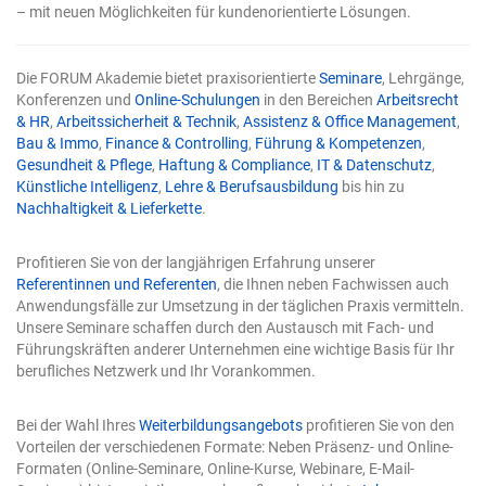
umbenannt. Das Mächtige wird zum Alltag – und genau
– mit neuen Möglichkeiten für kundenorientierte Lösungen.
deshalb steigt der Einsatz. Solange die KI nur
Vorschläge machte, lag die Kontrolle automatisch beim
Menschen. Sobald sie selbst in die Tabelle schreibt,
Die FORUM Akademie bietet praxisorientierte
Seminare
, Lehrgänge,
verschwindet diese natürliche Sicherung. Die zwei Tore
Konferenzen und
Online-Schulungen
in den Bereichen
Arbeitsrecht
werden damit nicht optional, sondern zur
& HR
,
Arbeitssicherheit & Technik
,
Assistenz & Office Management
,
Voraussetzung für verlässliche Arbeit. Tor 1: Präzise
Bau & Immo
,
Finance & Controlling
,
Führung & Kompetenzen
,
Eingaben Die Qualität eines KI-Ergebnisses entscheidet
Gesundheit & Pflege
,
Haftung & Compliance
,
IT & Datenschutz
,
sich schon bei der Eingabe. Eine vage Frage erzeugt eine
Künstliche Intelligenz
,
Lehre & Berufsausbildung
bis hin zu
vage Antwort. Das ist keine Schwäche der Technik,
Nachhaltigkeit & Lieferkette
.
sondern eine Eigenschaft: Das Modell füllt Lücken mit
Annahmen, und je mehr Lücken Sie lassen, desto mehr
rät es. Vier Bausteine einer guten Anweisung für
Profitieren Sie von der langjährigen Erfahrung unserer
Copilot in Excel Eine wirksame Eingabe enthält in der
Referentinnen und Referenten
, die Ihnen neben Fachwissen auch
Regel vier Elemente: Ein klares Ziel: Was genau soll
Anwendungsfälle zur Umsetzung in der täglichen Praxis vermitteln.
herauskommen? Nicht „analysieren", sondern „die drei
Unsere Seminare schaffen durch den Austausch mit Fach- und
Regionen mit dem stärksten Umsatzrückgang finden".
Führungskräften anderer Unternehmen eine wichtige Basis für Ihr
Kontext: Worum geht es, und für wen ist das Ergebnis
berufliches Netzwerk und Ihr Vorankommen.
gedacht? Ein Bericht für die Geschäftsführung sieht
anders aus als eine schnelle interne Prüfung. Explizite
Bei der Wahl Ihres
Weiterbildungsangebots
profitieren Sie von den
Erwartung: Format, Umfang, Struktur – etwa „als
Vorteilen der verschiedenen Formate: Neben Präsenz- und Online-
sortierte Tabelle" oder „als kurzer Fließtext mit drei
Formaten (Online-Seminare, Online-Kurse, Webinare, E-Mail-
Kernpunkten". Eine benannte Quelle: Welcher