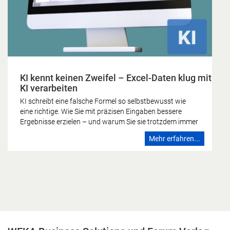
KI kennt keinen Zweifel – Excel-Daten klug mit
KI verarbeiten
KI schreibt eine falsche Formel so selbstbewusst wie
eine richtige. Wie Sie mit präzisen Eingaben bessere
Ergebnisse erzielen – und warum Sie sie trotzdem immer
gegenprüfen sollten. Die KI kennt keinen Zweifel Wer
Mehr erfahren...
schon einmal eine Formel falsch gebaut hat, kennt das
Gefühl: Irgendetwas stimmt nicht, das Ergebnis sieht
nicht stimmig aus, man schaut noch einmal hin. Dieses
Zögern ist zutiefst menschlich – und es fehlt der
künstlichen Intelligenz vollständig. Ein Sprachmodell
formuliert eine falsche Formel mit derselben
Überzeugung wie eine richtige. Es kennt keinen Zweifel.
Genau darin liegt die eigentliche Herausforderung, wenn
Sie Excel-Daten mit KI verarbeiten. Den Zweifel, den das