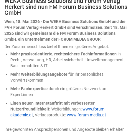
WEKA Business Solutions und Forum Verlag
Modell nicht hat, muss der Mensch beisteuern – und
Herkert sind nun FM Forum Business Solutions
zwar an zwei Stellen: einmal zu Beginn, durch präzise
GmbH
Eingaben, und anschließend beim Ergebnis, durch
konsequente Kontrolle. Zwei Tore, durch die jedes KI-
Wien, 18. Mai 2026 - Die WEKA Business Solutions GmbH und die
Ergebnis muss, bevor man ihm trauen darf. Nehmen wir
FVH Forum Verlag Herkert GmbH sind verschmolzen. Seit 18. Mai
ein Beispiel: eine Umsatztabelle mit Regionen, Produkten
2026 sind wir gemeinsam die FM Forum Business Solutions
und Quartalswerten. Die Aufgabe an die KI lautet
GmbH, ein Unternehmen der FORUM MEDIA GROUP.
schlicht: „Analysiere die Daten." Das Ergebnis ist
Der Zusammenschluss bietet Ihnen ein größeres Angebot:
plausibel, ordentlich formatiert – und völlig belanglos.
Mehr praxisorientierte, rechtssichere Fachinformationen
in
Ein paar Durchschnittswerte, eine generische
Recht, Verwaltung, HR, Arbeitssicherheit, Umweltmanagement,
Beobachtung. Nichts, womit sich eine Entscheidung
Bau, Immobilien & IT
treffen ließe. Woran das liegt? An unseren bereits
formulierten zwei Toren. Was ändert sich gerade beim
Mehr Weiterbildungsangebote
für Ihr persönliches
Einsatz von Copilot in Excel? Bis vor Kurzem war KI in
Vorwärtskommen
Excel ein Ratgeber: Sie schlug eine Formel vor, man
Mehr Fachexpertise
durch ein größeres Netzwerk an
übernahm sie selbst. 2026 hat sich das nun gedreht. Die
Expert:innen
KI handelt nun direkt in der Arbeitsmappe – sie plant
mehrere Schritte, führt sie aus, prüft das eigene
Einen neuen Internetauftritt mit verbesserter
Zwischenergebnis und arbeitet nach. Wie tiefgreifend
Nutzerfreundlichkeit:
Weiterbildungen:
www.forum-
dieser Wandel ist, verrät eine Kleinigkeit am Rande:
akademie.at
, Verlagsprodukte:
www.forum-media.at
Microsoft hat die zunächst „Agent-Modus" getaufte
Funktion inzwischen schlicht in „Bearbeiten mit Copilot"
Ihre gewohnten Ansprechpersonen und Angebote bleiben erhalten