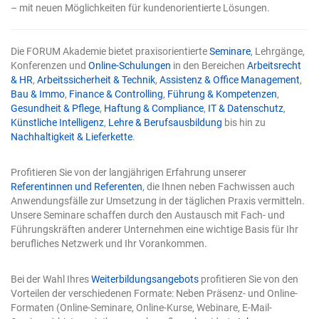
umbenannt. Das Mächtige wird zum Alltag – und genau
– mit neuen Möglichkeiten für kundenorientierte Lösungen.
deshalb steigt der Einsatz. Solange die KI nur
Vorschläge machte, lag die Kontrolle automatisch beim
Menschen. Sobald sie selbst in die Tabelle schreibt,
Die FORUM Akademie bietet praxisorientierte
Seminare
, Lehrgänge,
verschwindet diese natürliche Sicherung. Die zwei Tore
Konferenzen und
Online-Schulungen
in den Bereichen
Arbeitsrecht
werden damit nicht optional, sondern zur
& HR
,
Arbeitssicherheit & Technik
,
Assistenz & Office Management
,
Voraussetzung für verlässliche Arbeit. Tor 1: Präzise
Bau & Immo
,
Finance & Controlling
,
Führung & Kompetenzen
,
Eingaben Die Qualität eines KI-Ergebnisses entscheidet
Gesundheit & Pflege
,
Haftung & Compliance
,
IT & Datenschutz
,
sich schon bei der Eingabe. Eine vage Frage erzeugt eine
Künstliche Intelligenz
,
Lehre & Berufsausbildung
bis hin zu
vage Antwort. Das ist keine Schwäche der Technik,
Nachhaltigkeit & Lieferkette
.
sondern eine Eigenschaft: Das Modell füllt Lücken mit
Annahmen, und je mehr Lücken Sie lassen, desto mehr
rät es. Vier Bausteine einer guten Anweisung für
Profitieren Sie von der langjährigen Erfahrung unserer
Copilot in Excel Eine wirksame Eingabe enthält in der
Referentinnen und Referenten
, die Ihnen neben Fachwissen auch
Regel vier Elemente: Ein klares Ziel: Was genau soll
Anwendungsfälle zur Umsetzung in der täglichen Praxis vermitteln.
herauskommen? Nicht „analysieren", sondern „die drei
Unsere Seminare schaffen durch den Austausch mit Fach- und
Regionen mit dem stärksten Umsatzrückgang finden".
Führungskräften anderer Unternehmen eine wichtige Basis für Ihr
Kontext: Worum geht es, und für wen ist das Ergebnis
berufliches Netzwerk und Ihr Vorankommen.
gedacht? Ein Bericht für die Geschäftsführung sieht
anders aus als eine schnelle interne Prüfung. Explizite
Bei der Wahl Ihres
Weiterbildungsangebots
profitieren Sie von den
Erwartung: Format, Umfang, Struktur – etwa „als
Vorteilen der verschiedenen Formate: Neben Präsenz- und Online-
sortierte Tabelle" oder „als kurzer Fließtext mit drei
Formaten (Online-Seminare, Online-Kurse, Webinare, E-Mail-
Kernpunkten". Eine benannte Quelle: Welcher