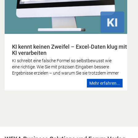
KI kennt keinen Zweifel – Excel-Daten klug mit
KI verarbeiten
KI schreibt eine falsche Formel so selbstbewusst wie
eine richtige. Wie Sie mit präzisen Eingaben bessere
Ergebnisse erzielen – und warum Sie sie trotzdem immer
gegenprüfen sollten. Die KI kennt keinen Zweifel Wer
Mehr erfahren...
schon einmal eine Formel falsch gebaut hat, kennt das
Gefühl: Irgendetwas stimmt nicht, das Ergebnis sieht
nicht stimmig aus, man schaut noch einmal hin. Dieses
Zögern ist zutiefst menschlich – und es fehlt der
künstlichen Intelligenz vollständig. Ein Sprachmodell
formuliert eine falsche Formel mit derselben
Überzeugung wie eine richtige. Es kennt keinen Zweifel.
Genau darin liegt die eigentliche Herausforderung, wenn
Sie Excel-Daten mit KI verarbeiten. Den Zweifel, den das