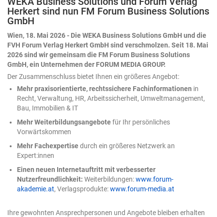
WEKA Business Solutions und Forum Verlag
Modell nicht hat, muss der Mensch beisteuern – und
Herkert sind nun FM Forum Business Solutions
zwar an zwei Stellen: einmal zu Beginn, durch präzise
GmbH
Eingaben, und anschließend beim Ergebnis, durch
konsequente Kontrolle. Zwei Tore, durch die jedes KI-
Wien, 18. Mai 2026 - Die WEKA Business Solutions GmbH und die
Ergebnis muss, bevor man ihm trauen darf. Nehmen wir
FVH Forum Verlag Herkert GmbH sind verschmolzen. Seit 18. Mai
ein Beispiel: eine Umsatztabelle mit Regionen, Produkten
2026 sind wir gemeinsam die FM Forum Business Solutions
und Quartalswerten. Die Aufgabe an die KI lautet
GmbH, ein Unternehmen der FORUM MEDIA GROUP.
schlicht: „Analysiere die Daten." Das Ergebnis ist
Der Zusammenschluss bietet Ihnen ein größeres Angebot:
plausibel, ordentlich formatiert – und völlig belanglos.
Mehr praxisorientierte, rechtssichere Fachinformationen
in
Ein paar Durchschnittswerte, eine generische
Recht, Verwaltung, HR, Arbeitssicherheit, Umweltmanagement,
Beobachtung. Nichts, womit sich eine Entscheidung
Bau, Immobilien & IT
treffen ließe. Woran das liegt? An unseren bereits
formulierten zwei Toren. Was ändert sich gerade beim
Mehr Weiterbildungsangebote
für Ihr persönliches
Einsatz von Copilot in Excel? Bis vor Kurzem war KI in
Vorwärtskommen
Excel ein Ratgeber: Sie schlug eine Formel vor, man
Mehr Fachexpertise
durch ein größeres Netzwerk an
übernahm sie selbst. 2026 hat sich das nun gedreht. Die
Expert:innen
KI handelt nun direkt in der Arbeitsmappe – sie plant
mehrere Schritte, führt sie aus, prüft das eigene
Einen neuen Internetauftritt mit verbesserter
Zwischenergebnis und arbeitet nach. Wie tiefgreifend
Nutzerfreundlichkeit:
Weiterbildungen:
www.forum-
dieser Wandel ist, verrät eine Kleinigkeit am Rande:
akademie.at
, Verlagsprodukte:
www.forum-media.at
Microsoft hat die zunächst „Agent-Modus" getaufte
Funktion inzwischen schlicht in „Bearbeiten mit Copilot"
Ihre gewohnten Ansprechpersonen und Angebote bleiben erhalten