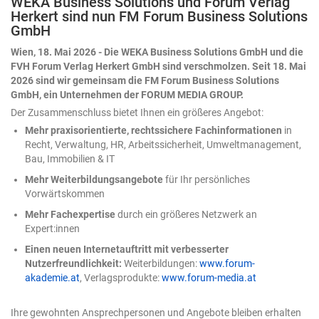
WEKA Business Solutions und Forum Verlag
Modell nicht hat, muss der Mensch beisteuern – und
Herkert sind nun FM Forum Business Solutions
zwar an zwei Stellen: einmal zu Beginn, durch präzise
GmbH
Eingaben, und anschließend beim Ergebnis, durch
konsequente Kontrolle. Zwei Tore, durch die jedes KI-
Wien, 18. Mai 2026 - Die WEKA Business Solutions GmbH und die
Ergebnis muss, bevor man ihm trauen darf. Nehmen wir
FVH Forum Verlag Herkert GmbH sind verschmolzen. Seit 18. Mai
ein Beispiel: eine Umsatztabelle mit Regionen, Produkten
2026 sind wir gemeinsam die FM Forum Business Solutions
und Quartalswerten. Die Aufgabe an die KI lautet
GmbH, ein Unternehmen der FORUM MEDIA GROUP.
schlicht: „Analysiere die Daten." Das Ergebnis ist
Der Zusammenschluss bietet Ihnen ein größeres Angebot:
plausibel, ordentlich formatiert – und völlig belanglos.
Mehr praxisorientierte, rechtssichere Fachinformationen
in
Ein paar Durchschnittswerte, eine generische
Recht, Verwaltung, HR, Arbeitssicherheit, Umweltmanagement,
Beobachtung. Nichts, womit sich eine Entscheidung
Bau, Immobilien & IT
treffen ließe. Woran das liegt? An unseren bereits
formulierten zwei Toren. Was ändert sich gerade beim
Mehr Weiterbildungsangebote
für Ihr persönliches
Einsatz von Copilot in Excel? Bis vor Kurzem war KI in
Vorwärtskommen
Excel ein Ratgeber: Sie schlug eine Formel vor, man
Mehr Fachexpertise
durch ein größeres Netzwerk an
übernahm sie selbst. 2026 hat sich das nun gedreht. Die
Expert:innen
KI handelt nun direkt in der Arbeitsmappe – sie plant
mehrere Schritte, führt sie aus, prüft das eigene
Einen neuen Internetauftritt mit verbesserter
Zwischenergebnis und arbeitet nach. Wie tiefgreifend
Nutzerfreundlichkeit:
Weiterbildungen:
www.forum-
dieser Wandel ist, verrät eine Kleinigkeit am Rande:
akademie.at
, Verlagsprodukte:
www.forum-media.at
Microsoft hat die zunächst „Agent-Modus" getaufte
Funktion inzwischen schlicht in „Bearbeiten mit Copilot"
Ihre gewohnten Ansprechpersonen und Angebote bleiben erhalten