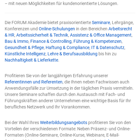
umbenannt. Das Mächtige wird zum Alltag – und genau
– mit neuen Möglichkeiten für kundenorientierte Lösungen.
deshalb steigt der Einsatz. Solange die KI nur
Vorschläge machte, lag die Kontrolle automatisch beim
Menschen. Sobald sie selbst in die Tabelle schreibt,
Die FORUM Akademie bietet praxisorientierte
Seminare
, Lehrgänge,
verschwindet diese natürliche Sicherung. Die zwei Tore
Konferenzen und
Online-Schulungen
in den Bereichen
Arbeitsrecht
werden damit nicht optional, sondern zur
& HR
,
Arbeitssicherheit & Technik
,
Assistenz & Office Management
,
Voraussetzung für verlässliche Arbeit. Tor 1: Präzise
Bau & Immo
,
Finance & Controlling
,
Führung & Kompetenzen
,
Eingaben Die Qualität eines KI-Ergebnisses entscheidet
Gesundheit & Pflege
,
Haftung & Compliance
,
IT & Datenschutz
,
sich schon bei der Eingabe. Eine vage Frage erzeugt eine
Künstliche Intelligenz
,
Lehre & Berufsausbildung
bis hin zu
vage Antwort. Das ist keine Schwäche der Technik,
Nachhaltigkeit & Lieferkette
.
sondern eine Eigenschaft: Das Modell füllt Lücken mit
Annahmen, und je mehr Lücken Sie lassen, desto mehr
rät es. Vier Bausteine einer guten Anweisung für
Profitieren Sie von der langjährigen Erfahrung unserer
Copilot in Excel Eine wirksame Eingabe enthält in der
Referentinnen und Referenten
, die Ihnen neben Fachwissen auch
Regel vier Elemente: Ein klares Ziel: Was genau soll
Anwendungsfälle zur Umsetzung in der täglichen Praxis vermitteln.
herauskommen? Nicht „analysieren", sondern „die drei
Unsere Seminare schaffen durch den Austausch mit Fach- und
Regionen mit dem stärksten Umsatzrückgang finden".
Führungskräften anderer Unternehmen eine wichtige Basis für Ihr
Kontext: Worum geht es, und für wen ist das Ergebnis
berufliches Netzwerk und Ihr Vorankommen.
gedacht? Ein Bericht für die Geschäftsführung sieht
anders aus als eine schnelle interne Prüfung. Explizite
Bei der Wahl Ihres
Weiterbildungsangebots
profitieren Sie von den
Erwartung: Format, Umfang, Struktur – etwa „als
Vorteilen der verschiedenen Formate: Neben Präsenz- und Online-
sortierte Tabelle" oder „als kurzer Fließtext mit drei
Formaten (Online-Seminare, Online-Kurse, Webinare, E-Mail-
Kernpunkten". Eine benannte Quelle: Welcher