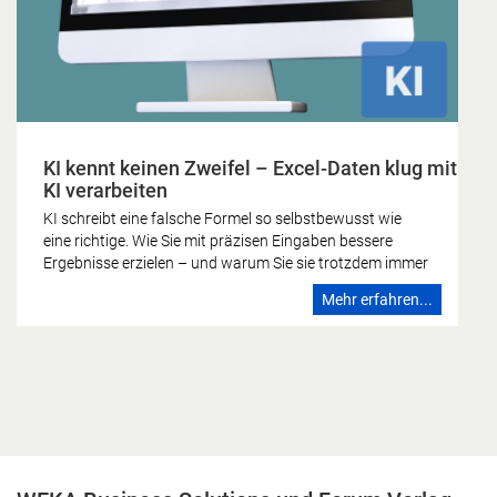
KI kennt keinen Zweifel – Excel-Daten klug mit
KI verarbeiten
KI schreibt eine falsche Formel so selbstbewusst wie
eine richtige. Wie Sie mit präzisen Eingaben bessere
Ergebnisse erzielen – und warum Sie sie trotzdem immer
gegenprüfen sollten. Die KI kennt keinen Zweifel Wer
Mehr erfahren...
schon einmal eine Formel falsch gebaut hat, kennt das
Gefühl: Irgendetwas stimmt nicht, das Ergebnis sieht
nicht stimmig aus, man schaut noch einmal hin. Dieses
Zögern ist zutiefst menschlich – und es fehlt der
künstlichen Intelligenz vollständig. Ein Sprachmodell
formuliert eine falsche Formel mit derselben
Überzeugung wie eine richtige. Es kennt keinen Zweifel.
Genau darin liegt die eigentliche Herausforderung, wenn
Sie Excel-Daten mit KI verarbeiten. Den Zweifel, den das