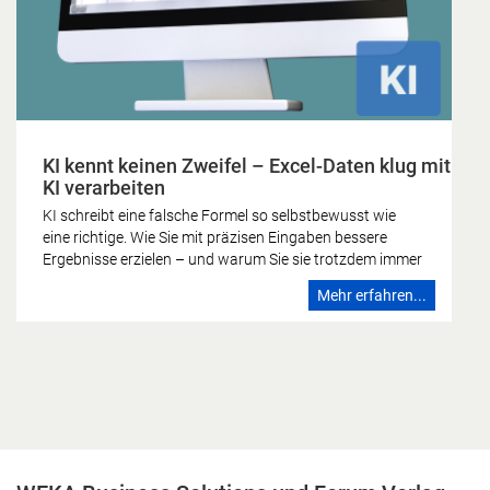
KI kennt keinen Zweifel – Excel-Daten klug mit
KI verarbeiten
KI schreibt eine falsche Formel so selbstbewusst wie
eine richtige. Wie Sie mit präzisen Eingaben bessere
Ergebnisse erzielen – und warum Sie sie trotzdem immer
gegenprüfen sollten. Die KI kennt keinen Zweifel Wer
Mehr erfahren...
schon einmal eine Formel falsch gebaut hat, kennt das
Gefühl: Irgendetwas stimmt nicht, das Ergebnis sieht
nicht stimmig aus, man schaut noch einmal hin. Dieses
Zögern ist zutiefst menschlich – und es fehlt der
künstlichen Intelligenz vollständig. Ein Sprachmodell
formuliert eine falsche Formel mit derselben
Überzeugung wie eine richtige. Es kennt keinen Zweifel.
Genau darin liegt die eigentliche Herausforderung, wenn
Sie Excel-Daten mit KI verarbeiten. Den Zweifel, den das