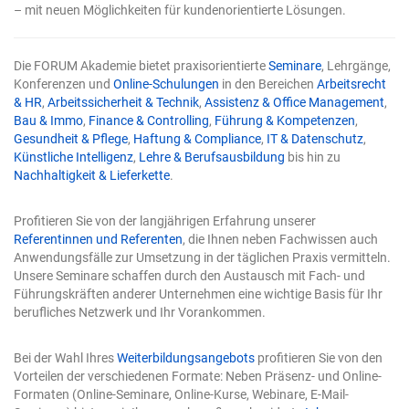
umbenannt. Das Mächtige wird zum Alltag – und genau
– mit neuen Möglichkeiten für kundenorientierte Lösungen.
deshalb steigt der Einsatz. Solange die KI nur
Vorschläge machte, lag die Kontrolle automatisch beim
Menschen. Sobald sie selbst in die Tabelle schreibt,
Die FORUM Akademie bietet praxisorientierte
Seminare
, Lehrgänge,
verschwindet diese natürliche Sicherung. Die zwei Tore
Konferenzen und
Online-Schulungen
in den Bereichen
Arbeitsrecht
werden damit nicht optional, sondern zur
& HR
,
Arbeitssicherheit & Technik
,
Assistenz & Office Management
,
Voraussetzung für verlässliche Arbeit. Tor 1: Präzise
Bau & Immo
,
Finance & Controlling
,
Führung & Kompetenzen
,
Eingaben Die Qualität eines KI-Ergebnisses entscheidet
Gesundheit & Pflege
,
Haftung & Compliance
,
IT & Datenschutz
,
sich schon bei der Eingabe. Eine vage Frage erzeugt eine
Künstliche Intelligenz
,
Lehre & Berufsausbildung
bis hin zu
vage Antwort. Das ist keine Schwäche der Technik,
Nachhaltigkeit & Lieferkette
.
sondern eine Eigenschaft: Das Modell füllt Lücken mit
Annahmen, und je mehr Lücken Sie lassen, desto mehr
rät es. Vier Bausteine einer guten Anweisung für
Profitieren Sie von der langjährigen Erfahrung unserer
Copilot in Excel Eine wirksame Eingabe enthält in der
Referentinnen und Referenten
, die Ihnen neben Fachwissen auch
Regel vier Elemente: Ein klares Ziel: Was genau soll
Anwendungsfälle zur Umsetzung in der täglichen Praxis vermitteln.
herauskommen? Nicht „analysieren", sondern „die drei
Unsere Seminare schaffen durch den Austausch mit Fach- und
Regionen mit dem stärksten Umsatzrückgang finden".
Führungskräften anderer Unternehmen eine wichtige Basis für Ihr
Kontext: Worum geht es, und für wen ist das Ergebnis
berufliches Netzwerk und Ihr Vorankommen.
gedacht? Ein Bericht für die Geschäftsführung sieht
anders aus als eine schnelle interne Prüfung. Explizite
Bei der Wahl Ihres
Weiterbildungsangebots
profitieren Sie von den
Erwartung: Format, Umfang, Struktur – etwa „als
Vorteilen der verschiedenen Formate: Neben Präsenz- und Online-
sortierte Tabelle" oder „als kurzer Fließtext mit drei
Formaten (Online-Seminare, Online-Kurse, Webinare, E-Mail-
Kernpunkten". Eine benannte Quelle: Welcher