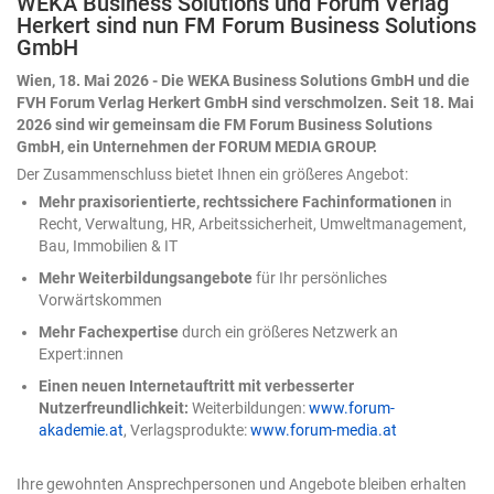
WEKA Business Solutions und Forum Verlag
Modell nicht hat, muss der Mensch beisteuern – und
Herkert sind nun FM Forum Business Solutions
zwar an zwei Stellen: einmal zu Beginn, durch präzise
GmbH
Eingaben, und anschließend beim Ergebnis, durch
konsequente Kontrolle. Zwei Tore, durch die jedes KI-
Wien, 18. Mai 2026 - Die WEKA Business Solutions GmbH und die
Ergebnis muss, bevor man ihm trauen darf. Nehmen wir
FVH Forum Verlag Herkert GmbH sind verschmolzen. Seit 18. Mai
ein Beispiel: eine Umsatztabelle mit Regionen, Produkten
2026 sind wir gemeinsam die FM Forum Business Solutions
und Quartalswerten. Die Aufgabe an die KI lautet
GmbH, ein Unternehmen der FORUM MEDIA GROUP.
schlicht: „Analysiere die Daten." Das Ergebnis ist
Der Zusammenschluss bietet Ihnen ein größeres Angebot:
plausibel, ordentlich formatiert – und völlig belanglos.
Mehr praxisorientierte, rechtssichere Fachinformationen
in
Ein paar Durchschnittswerte, eine generische
Recht, Verwaltung, HR, Arbeitssicherheit, Umweltmanagement,
Beobachtung. Nichts, womit sich eine Entscheidung
Bau, Immobilien & IT
treffen ließe. Woran das liegt? An unseren bereits
formulierten zwei Toren. Was ändert sich gerade beim
Mehr Weiterbildungsangebote
für Ihr persönliches
Einsatz von Copilot in Excel? Bis vor Kurzem war KI in
Vorwärtskommen
Excel ein Ratgeber: Sie schlug eine Formel vor, man
Mehr Fachexpertise
durch ein größeres Netzwerk an
übernahm sie selbst. 2026 hat sich das nun gedreht. Die
Expert:innen
KI handelt nun direkt in der Arbeitsmappe – sie plant
mehrere Schritte, führt sie aus, prüft das eigene
Einen neuen Internetauftritt mit verbesserter
Zwischenergebnis und arbeitet nach. Wie tiefgreifend
Nutzerfreundlichkeit:
Weiterbildungen:
www.forum-
dieser Wandel ist, verrät eine Kleinigkeit am Rande:
akademie.at
, Verlagsprodukte:
www.forum-media.at
Microsoft hat die zunächst „Agent-Modus" getaufte
Funktion inzwischen schlicht in „Bearbeiten mit Copilot"
Ihre gewohnten Ansprechpersonen und Angebote bleiben erhalten